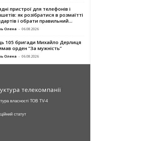
дні пристрої для телефонів і
шетів: як розібратися в розмаїтті
дартів і обрати правильний...
ль Олена
-
06.08.2026
ць 105 бригади Михайло Дерлиця
имав орден “За мужність”
ль Олена
-
06.08.2026
уктура телекомпанії
тура власності ТОВ TV-4
ційний статут