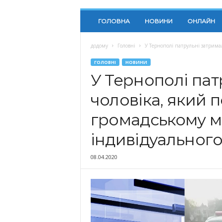
ГОЛОВНА
НОВИНИ
ОНЛАЙН
додому
Головні
У Тернополі патрульні затримал
ГОЛОВНІ
НОВИНИ
У Тернополі пат
чоловіка, який 
громадському мі
індивідуального
08.04.2020