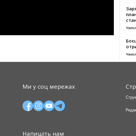
Заря
план
стан
Чепі
Боє
отр
Чепі
Ми у соц мережах
Стр
Струк
Редак
Напишіть нам