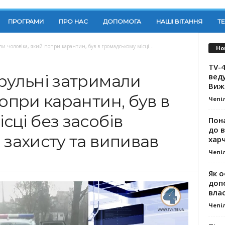
ПРОГРАМИ
ПРО НАС
ДОПОМОГА
НАШІ ВІТАННЯ
Т
и чоловіка, який попри карантин, був в громадському місці...
Но
TV-4
вед
рульні затримали
Виж
попри карантин, був в
Чепі
сці без засобів
Пона
до 
 захисту та випивав
хар
Чепі
Як о
доп
влас
Чепі