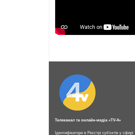
Телеканал та онлайн-медіа «TV-4»
Ідентифікатори в Реєстрі суб’єктів у сфері