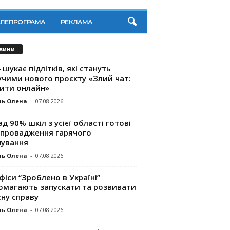
ЕЛЕПРОГРАМА
РЕКЛАМА
вини
 шукає підлітків, які стануть
учими нового проєкту «Злий чат:
ити онлайн»
ль Олена
-
07.08.2026
д 90% шкіл з усієї області готові
впровадження гарячого
чування
ль Олена
-
07.08.2026
фіси “Зроблено в Україні”
омагають запускaти та розвивати
ну справу
ль Олена
-
07.08.2026