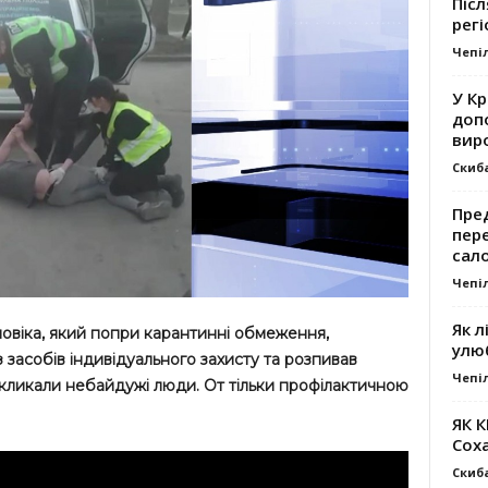
Післ
регі
Чепі
У К
доп
вир
Скиб
Пре
пер
сал
Чепі
Як л
ловіка, який попри карантинні обмеження,
улю
 засобів індивідуального захисту та розпивав
Чепі
икликали небайдужі люди. От тільки профілактичною
ЯК 
Сох
Скиб