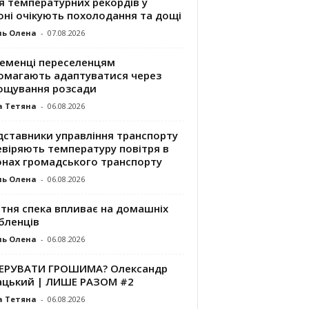
я температурних рекордів у
оні очікують похолодання та дощі
ль Олена
-
07.08.2026
ременці переселенцям
омагають адаптуватися через
ощування розсади
а Тетяна
-
06.08.2026
дставники управління транспорту
евіряють температуру повітря в
онах громадського транспорту
ль Олена
-
06.08.2026
ітня спека впливає на домашніх
бленців
ль Олена
-
06.08.2026
КЕРУВАТИ ГРОШИМА? Олександр
ацький | ЛИШЕ РАЗОМ #2
а Тетяна
-
06.08.2026