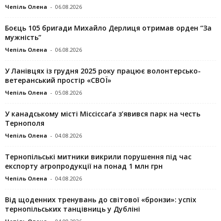
Чепіль Олена
-
06.08.2026
Боєць 105 бригади Михайло Дерлиця отримав орден “За
мужність”
Чепіль Олена
-
06.08.2026
У Ланівцях із грудня 2025 року працює волонтерсько-
ветеранський простір «СВОЇ»
Чепіль Олена
-
05.08.2026
У канадському місті Міссіссаґа з’явився парк на честь
Тернополя
Чепіль Олена
-
04.08.2026
Тернопільські митники викрили порушення під час
експорту агропродукції на понад 1 млн грн
Чепіль Олена
-
04.08.2026
Від щоденних тренувань до світової «бронзи»: успіх
тернопільських танцівниць у Дубліні