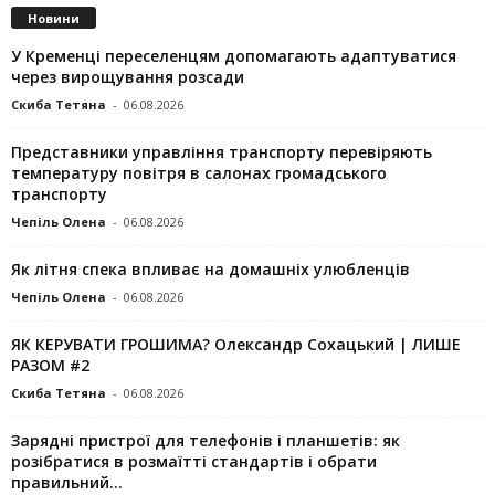
Новини
У Кременці переселенцям допомагають адаптуватися
через вирощування розсади
Скиба Тетяна
-
06.08.2026
Представники управління транспорту перевіряють
температуру повітря в салонах громадського
транспорту
Чепіль Олена
-
06.08.2026
Як літня спека впливає на домашніх улюбленців
Чепіль Олена
-
06.08.2026
ЯК КЕРУВАТИ ГРОШИМА? Олександр Сохацький | ЛИШЕ
РАЗОМ #2
Скиба Тетяна
-
06.08.2026
Зарядні пристрої для телефонів і планшетів: як
розібратися в розмаїтті стандартів і обрати
правильний...