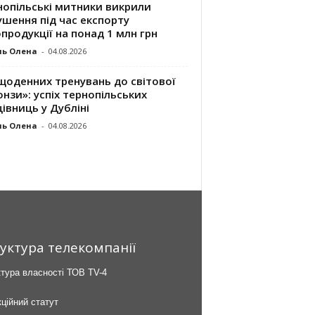
нопільські митники викрили
шення під час експорту
продукції на понад 1 млн грн
ль Олена
-
04.08.2026
щоденних тренувань до світової
нзи»: успіх тернопільських
івниць у Дубліні
ль Олена
-
04.08.2026
уктура телекомпанії
тура власності ТОВ TV-4
ційний статут