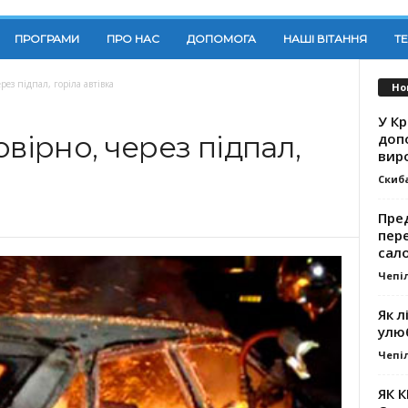
ПРОГРАМИ
ПРО НАС
ДОПОМОГА
НАШІ ВІТАННЯ
Т
рез підпал, горіла автівка
Но
У К
доп
вірно, через підпал,
вир
Скиб
Пре
пер
сал
Чепі
Як л
улю
Чепі
ЯК 