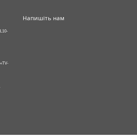
Напишіть нам
L10-
«TV-
7