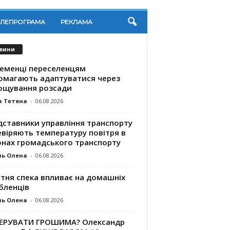
ЕЛЕПРОГРАМА
РЕКЛАМА
вини
ременці переселенцям
омагають адаптуватися через
ощування розсади
а Тетяна
-
06.08.2026
дставники управління транспорту
евіряють температуру повітря в
онах громадського транспорту
ль Олена
-
06.08.2026
ітня спека впливає на домашніх
бленців
ль Олена
-
06.08.2026
КЕРУВАТИ ГРОШИМА? Олександр