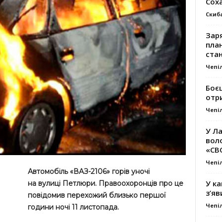
Сох
Скиб
Заря
план
стан
Чепі
Боє
отр
Чепі
У Ла
вол
«СВ
Чепі
Автомобіль «ВАЗ-2106» горів уночі
У ка
на вулиці Петлюри. Правоохоронців про це
з’яв
повідомив перехожий близько першої
Чепі
години ночі 11 листопада.