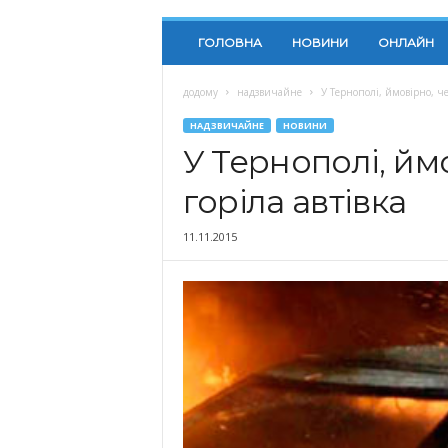
ГОЛОВНА
НОВИНИ
ОНЛАЙН
додому
надзвичайне
У Тернополі, ймовірно, че
НАДЗВИЧАЙНЕ
НОВИНИ
У Тернополі, ймо
горіла автівка
11.11.2015