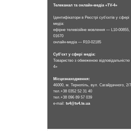
Телеканал та онлайн-медіа «TV-4»
Ідентифікатори в Реєстрі суб’єктів у сфері
медіа:
ефірне телевізійне мовлення — L10-00855, 
01670
онлайн-медіа — R10-02185
Суб’єкт у сфері медіа:
Товариство з обмеженою відповідальністю 
4»
Місцезнаходження:
46000, м. Тернопіль, вул. Сагайдачного, 2/
тел.
+38 0352 52 31 40
тел.
+38 096 89 57 039
e-mail:
tv4@tv4.te.ua