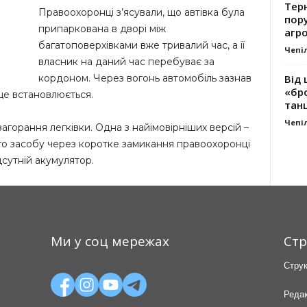
Тер
Правоохоронці з’ясували, що автівка була
пору
припаркована в дворі між
агро
багатоповерхівками вже тривалий час, а її
Чепі
власник на даний час перебуває за
Від 
кордоном. Через вогонь автомобіль зазнав
«бро
ще встановлюється.
танц
Чепі
горання легківки. Одна з найімовірніших версій –
го засобу через коротке замикання правоохоронці
дсутній акумулятор.
Ми у соц мережах
Стр
Струк
Редак