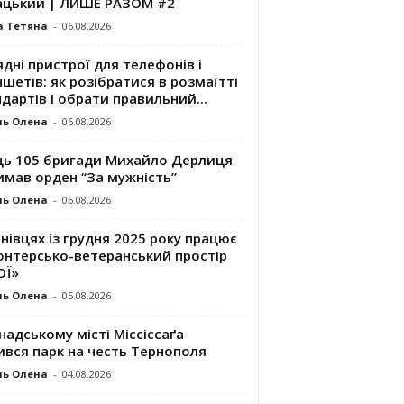
ацький | ЛИШЕ РАЗОМ #2
а Тетяна
-
06.08.2026
дні пристрої для телефонів і
шетів: як розібратися в розмаїтті
дартів і обрати правильний...
ль Олена
-
06.08.2026
ць 105 бригади Михайло Дерлиця
имав орден “За мужність”
ль Олена
-
06.08.2026
нівцях із грудня 2025 року працює
онтерсько-ветеранський простір
ОЇ»
ль Олена
-
05.08.2026
надському місті Міссіссаґа
ився парк на честь Тернополя
ль Олена
-
04.08.2026