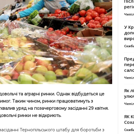
Післ
регі
Чепі
У К
доп
вир
Скиб
Пре
пер
сал
Чепі
Як л
довольчі та аграрні ринки. Однак відбудеться це
улю
имог. Таким чином, ринки працюватимуть з
Чепі
хвалив уряд на позачерговому засіданні 29 квітня.
овольчі ринки не відкриють.
ЯК 
Сох
засіданні Тернопільського штабу для боротьби з
Скиб