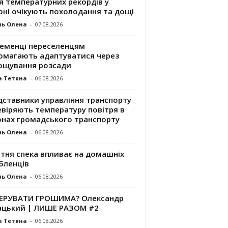
я температурних рекордів у
оні очікують похолодання та дощі
ль Олена
-
07.08.2026
ременці переселенцям
омагають адаптуватися через
ощування розсади
а Тетяна
-
06.08.2026
дставники управління транспорту
евіряють температуру повітря в
онах громадського транспорту
ль Олена
-
06.08.2026
ітня спека впливає на домашніх
бленців
ль Олена
-
06.08.2026
КЕРУВАТИ ГРОШИМА? Олександр
ацький | ЛИШЕ РАЗОМ #2
а Тетяна
-
06.08.2026