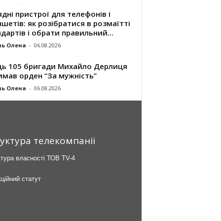
дні пристрої для телефонів і
шетів: як розібратися в розмаїтті
дартів і обрати правильний...
ль Олена
-
06.08.2026
ць 105 бригади Михайло Дерлиця
имав орден “За мужність”
ль Олена
-
06.08.2026
уктура телекомпанії
тура власності ТОВ TV-4
ційний статут