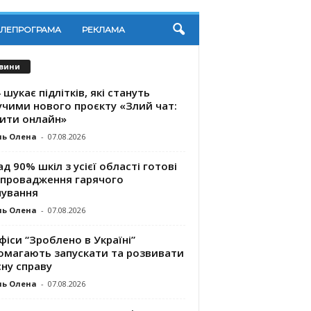
ЕЛЕПРОГРАМА
РЕКЛАМА
вини
 шукає підлітків, які стануть
учими нового проєкту «Злий чат:
ити онлайн»
ль Олена
-
07.08.2026
д 90% шкіл з усієї області готові
впровадження гарячого
чування
ль Олена
-
07.08.2026
фіси “Зроблено в Україні”
омагають запускaти та розвивати
ну справу
ль Олена
-
07.08.2026