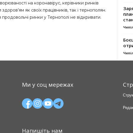
ворюваності на коронавірус, керівники ринків
Заря
здоров’ям як своїх працівників, так і тернополян.
план
 продовольчі ринки у Тернополі не відкривати.
стан
Чепі
Боє
отр
Чепі
Ми у соц мережах
Стр
Струк
Редак
Напишіть нам