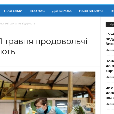
ПРОГРАМИ
ПРО НАС
ДОПОМОГА
НАШІ ВІТАННЯ
Т
овольчі ринки не відкриють
Но
TV-4
вед
11 травня продовольчі
Виж
иють
Чепі
Пона
до 
хар
Чепі
Як о
доп
влас
Чепі