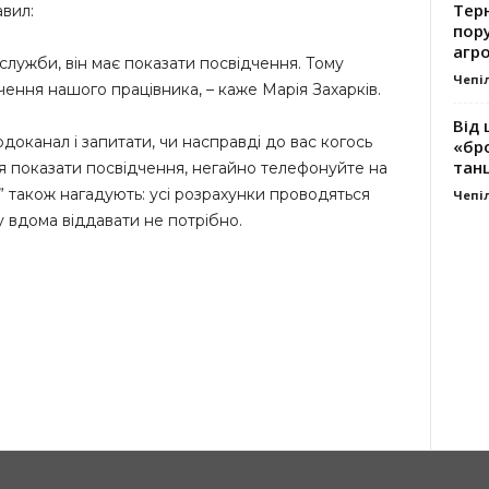
Тер
вил:
пору
агро
служби, він має показати посвідчення. Тому
Чепі
ення нашого працівника, – каже Марія Захарків.
Від 
оканал і запитати, чи насправді до вас когось
«бро
танц
я показати посвідчення, негайно телефонуйте на
” також нагадують: усі розрахунки проводяться
Чепі
 вдома віддавати не потрібно.