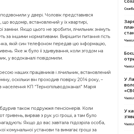
Сох
Скиб
 подзвонили у двері. Чоловік представився
Заря
 що водомір, встановлений у їх квартирі,
план
ї заміни. Якщо цього не зробити, лічильник знімуть
стан
уть за іншими нормативами. Вирішити питання гість
Чепі
нка, якій син телефоном передав цю інформацію,
ивень. Яке ж було її здивування, коли згодом на
Боє
ник, у водоканалі повідомили.
отр
Чепі
ресою наших працівників і лічильник, встановлений
У Ла
обміну, оскільки він проходив повірку 2014 року, –
вол
ків населення КП “Тернопільводоканал” Марія
«СВ
Чепі
обдурив також подружжя пенсіонерів. Коли
У ка
от гривень, вирвав з рук усі гроші, а там було
з’яв
і нагадують: Якщо до вас завітала підозріла особа,
Чепі
ої комунальної установи та вимагає гроші за