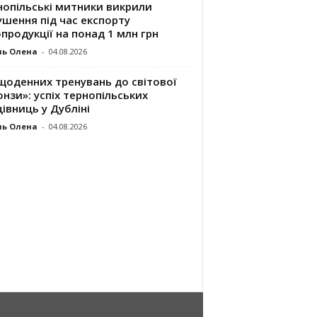
нопільські митники викрили
шення під час експорту
продукції на понад 1 млн грн
ль Олена
-
04.08.2026
щоденних тренувань до світової
нзи»: успіх тернопільських
івниць у Дубліні
ль Олена
-
04.08.2026