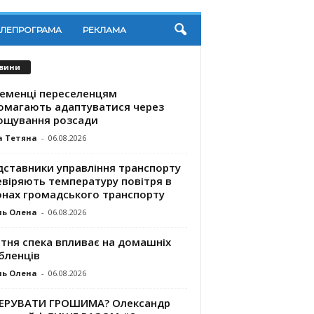
ЕЛЕПРОГРАМА
РЕКЛАМА
вини
ременці переселенцям
омагають адаптуватися через
ощування розсади
а Тетяна
-
06.08.2026
дставники управління транспорту
евіряють температуру повітря в
онах громадського транспорту
ль Олена
-
06.08.2026
ітня спека впливає на домашніх
бленців
ль Олена
-
06.08.2026
КЕРУВАТИ ГРОШИМА? Олександр