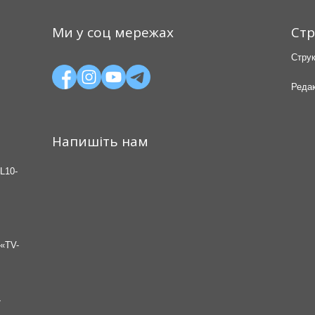
Ми у соц мережах
Стр
Струк
Редак
Напишіть нам
L10-
«TV-
7