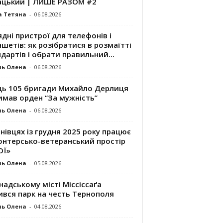
ацький | ЛИШЕ РАЗОМ #2
а Тетяна
-
06.08.2026
дні пристрої для телефонів і
шетів: як розібратися в розмаїтті
дартів і обрати правильний...
ль Олена
-
06.08.2026
ць 105 бригади Михайло Дерлиця
имав орден “За мужність”
ль Олена
-
06.08.2026
нівцях із грудня 2025 року працює
онтерсько-ветеранський простір
ОЇ»
ль Олена
-
05.08.2026
надському місті Міссіссаґа
ився парк на честь Тернополя
ль Олена
-
04.08.2026