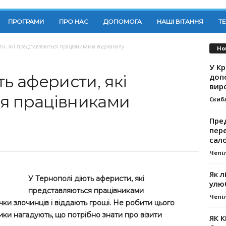
ПРОГРАМИ
ПРО НАС
ДОПОМОГА
НАШІ ВІТАННЯ
Т
ти, які представляються працівниками водоканалу
Но
У К
доп
ть аферисти, які
вир
я працівниками
Скиб
Пре
пер
сал
Чепі
Як л
У Тернополі діють аферисти, які
улю
представляються працівниками
Чепі
ки злочинців і віддають гроші. Не робити цього
ики нагадують, що потрібно знати про візити
ЯК 