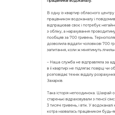
працівників водоканалу.
В одну із квартир обласного центру
працівником водоканалу і повідомив,
відпрацював своє і потребує негайно
з обліку, а нарахування проводитим
пообіцяв за 700 гривень. Тернополя
дозволила віддати чоловікові 700 гр
запитання, коли ж мінятимуть лічиль
– Наша служба не відправляла за ад
в її квартирі не підлягає повірці чи 
розповідає технік відділу розрахун
Захарків.
Така історія непоодинока. Шахрай 
старенькі відраховували з пенсії сімс
3 тисячі гривень, і втік. У водоканал
котра назвалась працівником будь-як