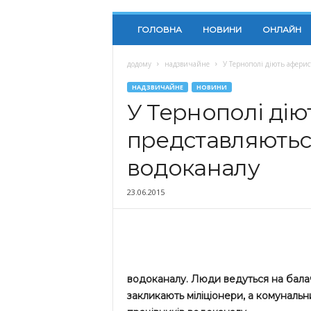
ГОЛОВНА
НОВИНИ
ОНЛАЙН
додому
надзвичайне
У Тернополі діють аферис
НАДЗВИЧАЙНЕ
НОВИНИ
У Тернополі дію
представляютьс
водоканалу
23.06.2015
водоканалу. Люди ведуться на балач
закликають міліціонери, а комунальн