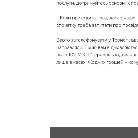
послуги, дотримуйтесь основних пра
– Коли приходить працівник з нашої 
спочатку треба запитати про посвідч
Варто зателефонувати у Тернопільвод
направляли. Якщо вам відмовляютьс
лінію 102. У КП “Тернопільводоканал
лише в касах. Жодних грошей нікому