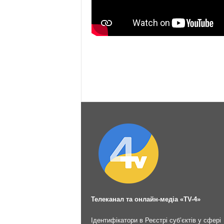
Телеканал та онлайн-медіа «TV-4»
Ідентифікатори в Реєстрі суб’єктів у сфері