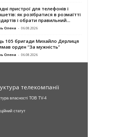
дні пристрої для телефонів і
шетів: як розібратися в розмаїтті
дартів і обрати правильний...
ль Олена
-
06.08.2026
ць 105 бригади Михайло Дерлиця
имав орден “За мужність”
ль Олена
-
06.08.2026
уктура телекомпанії
тура власності ТОВ TV-4
ційний статут