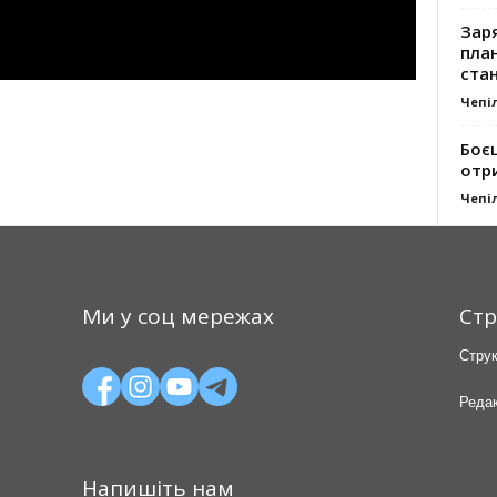
Заря
план
стан
Чепі
Боє
отр
Чепі
Ми у соц мережах
Стр
Струк
Редак
Напишіть нам