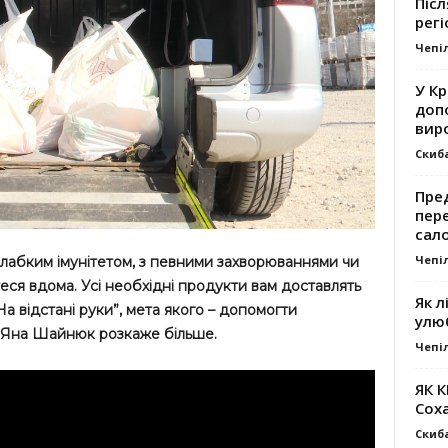
Післ
регі
Чепі
У К
доп
вир
Скиб
Пре
пер
сал
Чепі
 слабким імунітетом, з певними захворюваннями чи
ся вдома. Усі необхідні продукти вам доставлять
Як л
На відстані руки”, мета якого – допомогти
улю
 Яна Шайнюк розкаже більше.
Чепі
ЯК 
Сох
Скиб