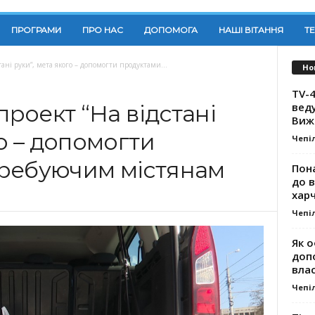
ПРОГРАМИ
ПРО НАС
ДОПОМОГА
НАШІ ВІТАННЯ
Т
тані руки”, мета якого – допомогти продуктами...
Но
TV-4
вед
проект “На відстані
Виж
го – допомогти
Чепі
ребуючим містянам
Пона
до 
хар
Чепі
Як о
доп
влас
Чепі