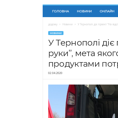
ГОЛОВНА
НОВИНИ
ОНЛАЙН
додому
Новини
У Тернополі діє проект “На відс
НОВИНИ
У Тернополі діє 
руки”, мета яко
продуктами пот
02.04.2020