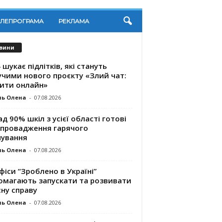
ЕЛЕПРОГРАМА
РЕКЛАМА
вини
 шукає підлітків, які стануть
учими нового проєкту «Злий чат:
ити онлайн»
ль Олена
-
07.08.2026
д 90% шкіл з усієї області готові
впровадження гарячого
чування
ль Олена
-
07.08.2026
фіси “Зроблено в Україні”
омагають запускaти та розвивати
ну справу
ль Олена
-
07.08.2026