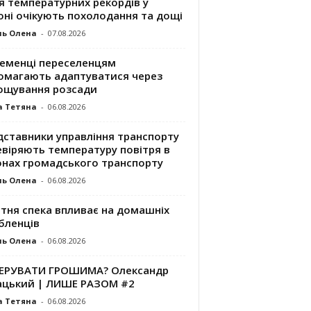
я температурних рекордів у
оні очікують похолодання та дощі
ль Олена
-
07.08.2026
ременці переселенцям
омагають адаптуватися через
ощування розсади
а Тетяна
-
06.08.2026
дставники управління транспорту
евіряють температуру повітря в
онах громадського транспорту
ль Олена
-
06.08.2026
ітня спека впливає на домашніх
бленців
ль Олена
-
06.08.2026
КЕРУВАТИ ГРОШИМА? Олександр
ацький | ЛИШЕ РАЗОМ #2
а Тетяна
-
06.08.2026