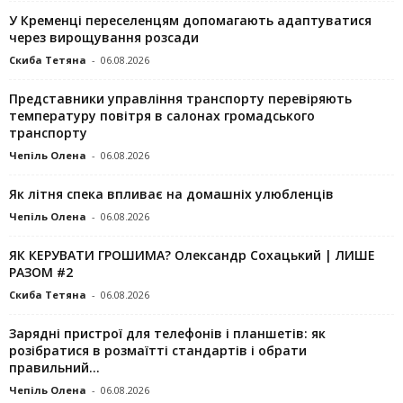
У Кременці переселенцям допомагають адаптуватися
через вирощування розсади
Скиба Тетяна
-
06.08.2026
Представники управління транспорту перевіряють
температуру повітря в салонах громадського
транспорту
Чепіль Олена
-
06.08.2026
Як літня спека впливає на домашніх улюбленців
Чепіль Олена
-
06.08.2026
ЯК КЕРУВАТИ ГРОШИМА? Олександр Сохацький | ЛИШЕ
РАЗОМ #2
Скиба Тетяна
-
06.08.2026
Зарядні пристрої для телефонів і планшетів: як
розібратися в розмаїтті стандартів і обрати
правильний...
Чепіль Олена
-
06.08.2026