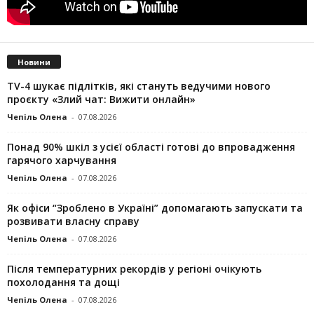
Новини
TV-4 шукає підлітків, які стануть ведучими нового
проєкту «Злий чат: Вижити онлайн»
Чепіль Олена
-
07.08.2026
Понад 90% шкіл з усієї області готові до впровадження
гарячого харчування
Чепіль Олена
-
07.08.2026
Як офіси “Зроблено в Україні” допомагають запускaти та
розвивати власну справу
Чепіль Олена
-
07.08.2026
Після температурних рекордів у регіоні очікують
похолодання та дощі
Чепіль Олена
-
07.08.2026