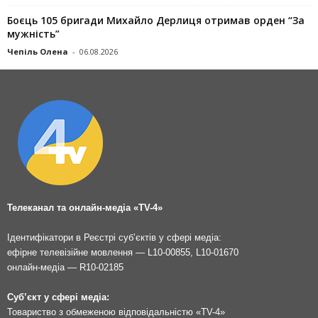
Боєць 105 бригади Михайло Дерлиця отримав орден “За
мужність”
Чепіль Олена
-
06.08.2026
Телеканал та онлайн-медіа «TV-4»
Ідентифікатори в Реєстрі суб’єктів у сфері медіа:
ефірне телевізійне мовлення — L10-00855, L10-01670
онлайн-медіа — R10-02185
Суб’єкт у сфері медіа:
Товариство з обмеженою відповідальністю «TV-4»