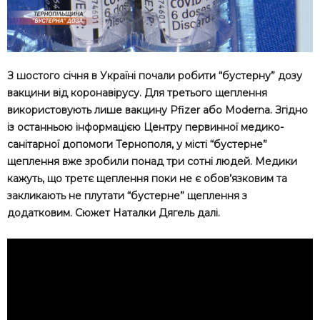
З шостого січня в Україні почали робити “бустерну” дозу
вакцини від коронавірусу. Для третього щеплення
використовують лише вакцину Pfizer або Moderna. Згідно
із останньою інформацією Центру первинної медико-
санітарної допомоги Тернополя, у місті “бустерне”
щеплення вже зробили понад три сотні людей. Медики
кажуть, що третє щеплення поки не є обов’язковим та
закликають не плутати “бустерне” щеплення з
додатковим. Сюжет Наталки Дягель далі.