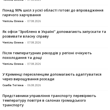
Понад 90% шкіл з усієї області готові до впровадження
гарячого харчування
Чепіль Олена
-
07.08.2026
Як офіси “Зроблено в Україні” допомагають запускaти та
розвивати власну справу
Чепіль Олена
-
07.08.2026
Після температурних рекордів у регіоні очікують
похолодання та дощі
Чепіль Олена
-
07.08.2026
У Кременці переселенцям допомагають адаптуватися
через вирощування розсади
Скиба Тетяна
-
06.08.2026
Представники управління транспорту перевіряють
температуру повітря в салонах громадського
транспорту