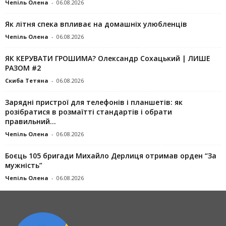
Чепіль Олена
-
06.08.2026
Як літня спека впливає на домашніх улюбленців
Чепіль Олена
-
06.08.2026
ЯК КЕРУВАТИ ГРОШИМА? Олександр Сохацький | ЛИШЕ
РАЗОМ #2
Скиба Тетяна
-
06.08.2026
Зарядні пристрої для телефонів і планшетів: як
розібратися в розмаїтті стандартів і обрати
правильний...
Чепіль Олена
-
06.08.2026
Боєць 105 бригади Михайло Дерлиця отримав орден “За
мужність”
Чепіль Олена
-
06.08.2026