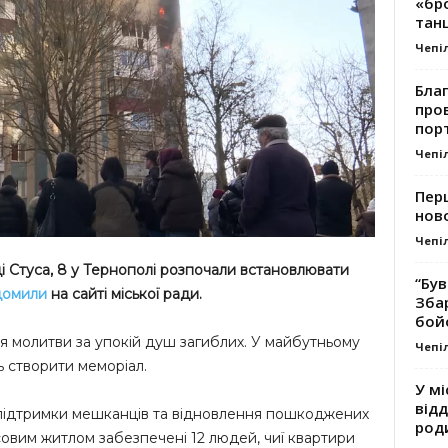
«бро
танц
Чепі
Благ
про
пор
Чепі
Перш
ново
Чепі
і Стуса, 8 у Тернополі розпочали встановлювати
“Був
домили
на сайті міської ради.
Зба
бой
я молитви за упокій душ загиблих. У майбутньому
Чепі
ь створити меморіал.
У мі
відд
підтримки мешканців та відновлення пошкоджених
род
совим житлом забезпечені 12 людей, чиї квартири