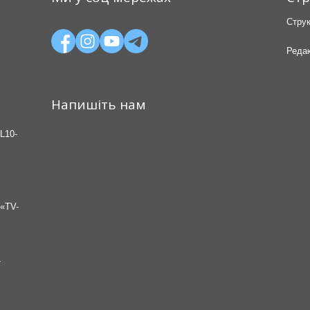
Струк
Редак
Напишіть нам
L10-
«TV-
7