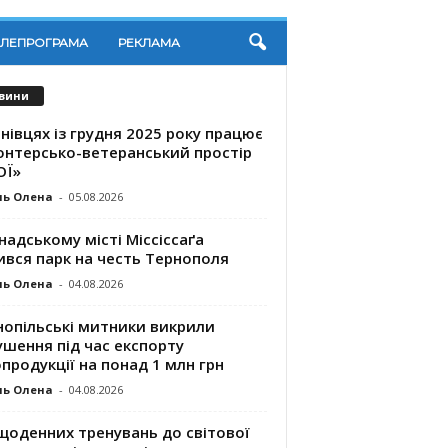
ЕЛЕПРОГРАМА
РЕКЛАМА
вини
нівцях із грудня 2025 року працює
онтерсько-ветеранський простір
ОЇ»
ль Олена
-
05.08.2026
надському місті Міссіссаґа
ився парк на честь Тернополя
ль Олена
-
04.08.2026
нопільські митники викрили
шення під час експорту
продукції на понад 1 млн грн
ль Олена
-
04.08.2026
щоденних тренувань до світової