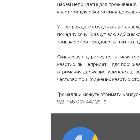
наразі непридатні для проживання.
квартири для оформлення державни
У постраждалих будинках встановлен
понад тисячу, їх закупівлю здійснюют
триває ремонт сходової клітки та в
Фінансову підтримку по 15 тисяч гр
квартир, які непридатні для прожива
отримання державної компенсації а
частково пошкоджених квартир отри
Громадяни можуть отримати консульта
522, +38 067 447 29 19.