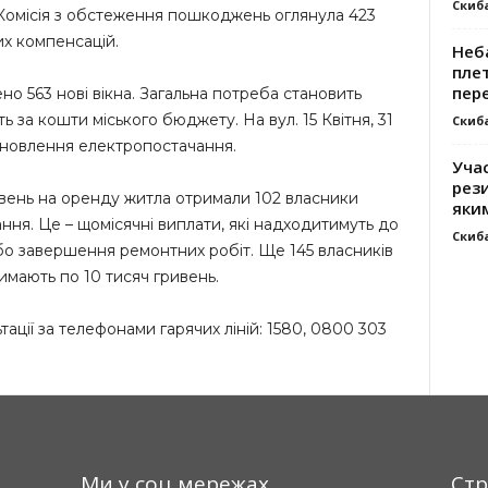
Скиб
 Комісія з обстеження пошкоджень оглянула 423
х компенсацій.
Неб
плет
пер
о 563 нові вікна. Загальна потреба становить
ь за кошти міського бюджету. На вул. 15 Квітня, 31
Скиб
ідновлення електропостачання.
Уча
рези
ивень на оренду житла отримали 102 власники
яки
ння. Це – щомісячні виплати, які надходитимуть до
Скиб
бо завершення ремонтних робіт. Ще 145 власників
мають по 10 тисяч гривень.
ції за телефонами гарячих ліній: 1580, 0800 303
Ми у соц мережах
Стр