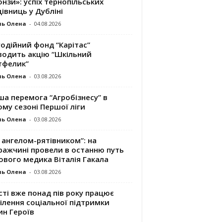
нзи»: успіх тернопільських
івниць у Дубліні
ль Олена
-
04.08.2026
одійний фонд “Карітас”
водить акцію “Шкільний
тфелик”
ль Олена
-
03.08.2026
а перемога “Агробізнесу” в
му сезоні Першої ліги
ль Олена
-
03.08.2026
 ангелом-рятівником”: на
ражчині провели в останню путь
ового медика Віталія Гакала
ль Олена
-
03.08.2026
сті вже понад пів року працює
ілення соціальної підтримки
ин Героїв