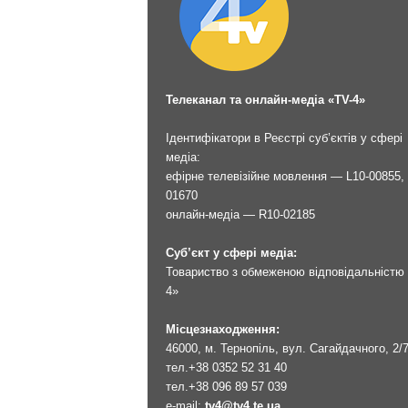
Телеканал та онлайн-медіа «TV-4»
Ідентифікатори в Реєстрі суб’єктів у сфері
медіа:
ефірне телевізійне мовлення — L10-00855, 
01670
онлайн-медіа — R10-02185
Суб’єкт у сфері медіа:
Товариство з обмеженою відповідальністю 
4»
Місцезнаходження:
46000, м. Тернопіль, вул. Сагайдачного, 2/
тел.
+38 0352 52 31 40
тел.
+38 096 89 57 039
e-mail:
tv4@tv4.te.ua