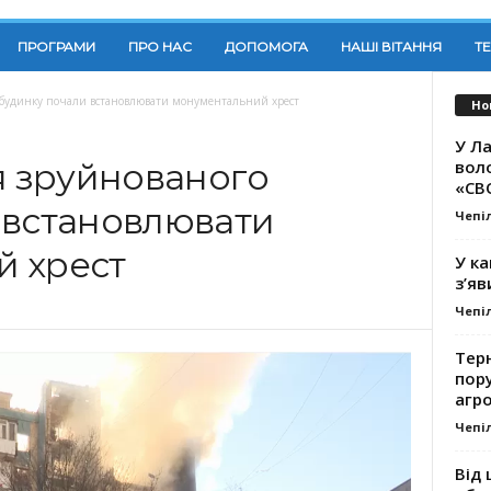
ПРОГРАМИ
ПРО НАС
ДОПОМОГА
НАШІ ВІТАННЯ
Т
о будинку почали встановлювати монументальний хрест
Но
У Ла
вол
я зруйнованого
«СВ
 встановлювати
Чепі
й хрест
У ка
з’яв
Чепі
Тер
пору
агро
Чепі
Від 