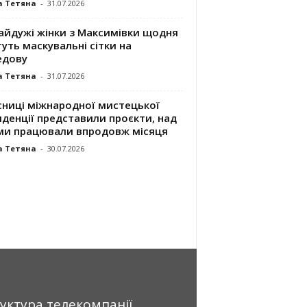
а Тетяна
-
31.07.2026
айдужі жінки з Максимівки щодня
уть маскувальні сітки на
едову
а Тетяна
-
31.07.2026
сниці міжнародної мистецької
денції представили проєкти, над
ми працювали впродовж місяця
а Тетяна
-
30.07.2026
уктура телекомпанії