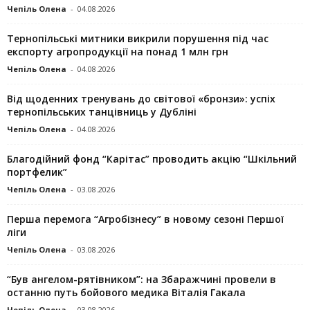
Чепіль Олена
-
04.08.2026
Тернопільські митники викрили порушення під час
експорту агропродукції на понад 1 млн грн
Чепіль Олена
-
04.08.2026
Від щоденних тренувань до світової «бронзи»: успіх
тернопільських танцівниць у Дубліні
Чепіль Олена
-
04.08.2026
Благодійний фонд “Карітас” проводить акцію “Шкільний
портфелик”
Чепіль Олена
-
03.08.2026
Перша перемога “Агробізнесу” в новому сезоні Першої
ліги
Чепіль Олена
-
03.08.2026
“Був ангелом-рятівником”: на Збаражчині провели в
останню путь бойового медика Віталія Гакала
Чепіль Олена
-
03.08.2026