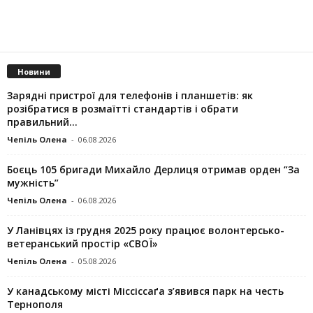
Новини
Зарядні пристрої для телефонів і планшетів: як
розібратися в розмаїтті стандартів і обрати
правильний...
Чепіль Олена
-
06.08.2026
Боєць 105 бригади Михайло Дерлиця отримав орден “За
мужність”
Чепіль Олена
-
06.08.2026
У Ланівцях із грудня 2025 року працює волонтерсько-
ветеранський простір «СВОЇ»
Чепіль Олена
-
05.08.2026
У канадському місті Міссіссаґа з’явився парк на честь
Тернополя