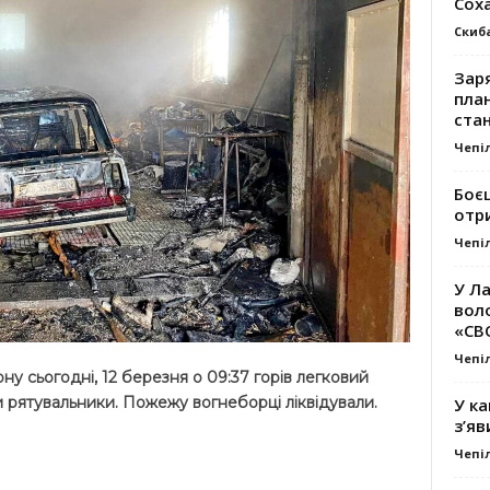
Сох
Скиб
Заря
план
стан
Чепі
Боє
отр
Чепі
У Ла
вол
«СВ
Чепі
ну сьогодні, 12 березня о 09:37 горів легковий
и рятувальники. Пожежу вогнеборці ліквідували.
У ка
з’яв
Чепі