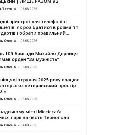
ацький | ЛИШЕ РАЗОМ #2
а Тетяна
-
06.08.2026
дні пристрої для телефонів і
шетів: як розібратися в розмаїтті
дартів і обрати правильний...
ль Олена
-
06.08.2026
ць 105 бригади Михайло Дерлиця
имав орден “За мужність”
ль Олена
-
06.08.2026
нівцях із грудня 2025 року працює
онтерсько-ветеранський простір
ОЇ»
ль Олена
-
05.08.2026
надському місті Міссіссаґа
ився парк на честь Тернополя
ль Олена
-
04.08.2026