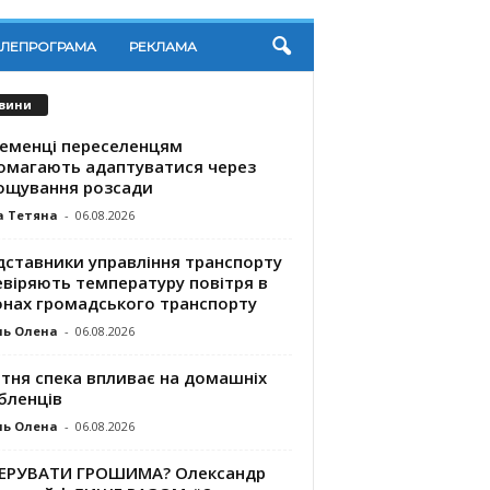
ЕЛЕПРОГРАМА
РЕКЛАМА
вини
ременці переселенцям
омагають адаптуватися через
ощування розсади
а Тетяна
-
06.08.2026
дставники управління транспорту
евіряють температуру повітря в
онах громадського транспорту
ль Олена
-
06.08.2026
ітня спека впливає на домашніх
бленців
ль Олена
-
06.08.2026
КЕРУВАТИ ГРОШИМА? Олександр