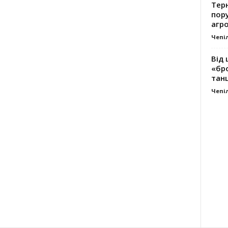
Тер
пору
агро
Чепі
Від 
«бро
танц
Чепі