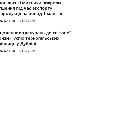
нопільські митники викрили
шення під час експорту
продукції на понад 1 млн грн
ль Олена
-
04.08.2026
щоденних тренувань до світової
нзи»: успіх тернопільських
івниць у Дубліні
ль Олена
-
04.08.2026