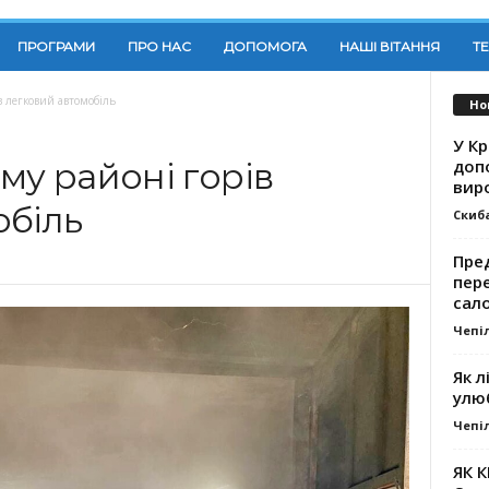
ПРОГРАМИ
ПРО НАС
ДОПОМОГА
НАШІ ВІТАННЯ
Т
в легковий автомобіль
Но
У К
доп
му районі горів
вир
обіль
Скиб
Пре
пер
сал
Чепі
Як л
улю
Чепі
ЯК 