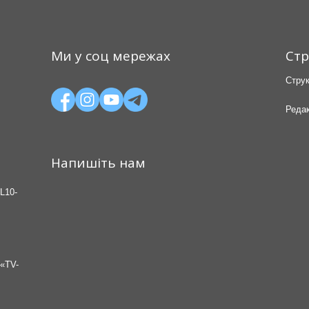
Ми у соц мережах
Стр
Струк
Редак
Напишіть нам
L10-
«TV-