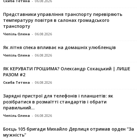
Скиба Тетяна
-
06.08.2026
Представники управління транспорту перевіряють
температуру повітря в салонах громадського
транспорту
Чепіль Олена
-
06.08.2026
Як літня спека впливає на домашніх улюбленців
Чепіль Олена
-
06.08.2026
ЯК КЕРУВАТИ ГРОШИМА? Олександр Сохацький | ЛИШЕ
РАЗОМ #2
Скиба Тетяна
-
06.08.2026
Зарядні пристрої для телефонів і планшетів: як
розібратися в розмаїтті стандартів і обрати
правильний...
Чепіль Олена
-
06.08.2026
Боєць 105 бригади Михайло Дерлиця отримав орден “За
мужність”