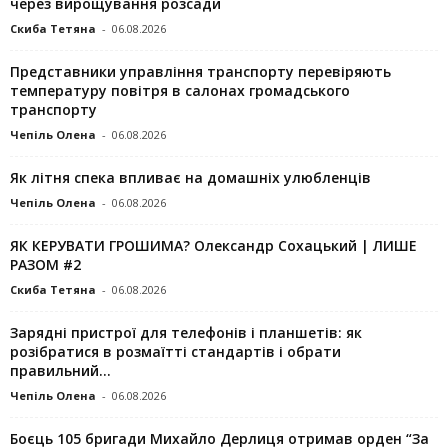
через вирощування розсади
Скиба Тетяна
-
06.08.2026
Представники управління транспорту перевіряють
температуру повітря в салонах громадського
транспорту
Чепіль Олена
-
06.08.2026
Як літня спека впливає на домашніх улюбленців
Чепіль Олена
-
06.08.2026
ЯК КЕРУВАТИ ГРОШИМА? Олександр Сохацький | ЛИШЕ
РАЗОМ #2
Скиба Тетяна
-
06.08.2026
Зарядні пристрої для телефонів і планшетів: як
розібратися в розмаїтті стандартів і обрати
правильний...
Чепіль Олена
-
06.08.2026
Боєць 105 бригади Михайло Дерлиця отримав орден “За