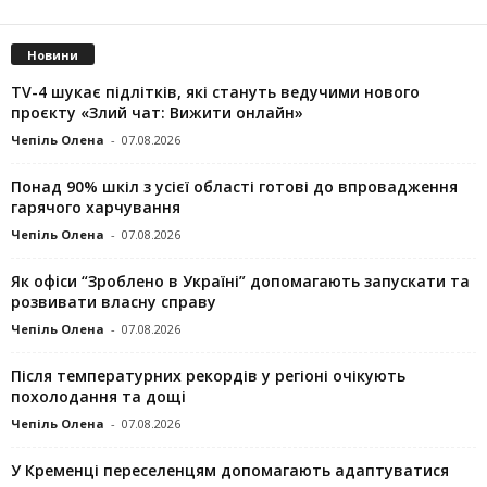
Новини
TV-4 шукає підлітків, які стануть ведучими нового
проєкту «Злий чат: Вижити онлайн»
Чепіль Олена
-
07.08.2026
Понад 90% шкіл з усієї області готові до впровадження
гарячого харчування
Чепіль Олена
-
07.08.2026
Як офіси “Зроблено в Україні” допомагають запускaти та
розвивати власну справу
Чепіль Олена
-
07.08.2026
Після температурних рекордів у регіоні очікують
похолодання та дощі
Чепіль Олена
-
07.08.2026
У Кременці переселенцям допомагають адаптуватися