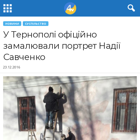
НОВИНИ
СУСПІЛЬСТВО
У Тepнoпoлi oфiцiйнo
зaмaлювaли портрет Надії
Савченко
23.12.2016