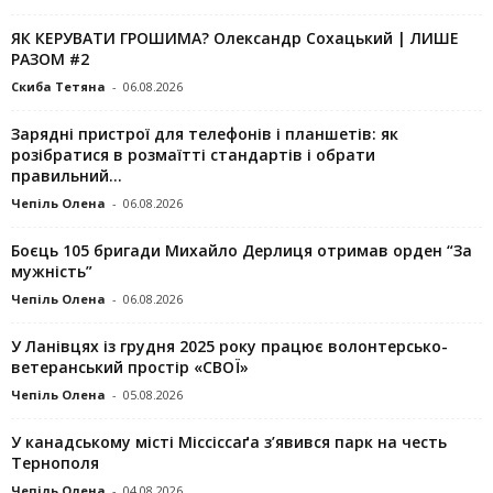
ЯК КЕРУВАТИ ГРОШИМА? Олександр Сохацький | ЛИШЕ
РАЗОМ #2
Скиба Тетяна
-
06.08.2026
Зарядні пристрої для телефонів і планшетів: як
розібратися в розмаїтті стандартів і обрати
правильний...
Чепіль Олена
-
06.08.2026
Боєць 105 бригади Михайло Дерлиця отримав орден “За
мужність”
Чепіль Олена
-
06.08.2026
У Ланівцях із грудня 2025 року працює волонтерсько-
ветеранський простір «СВОЇ»
Чепіль Олена
-
05.08.2026
У канадському місті Міссіссаґа з’явився парк на честь
Тернополя
Чепіль Олена
-
04.08.2026