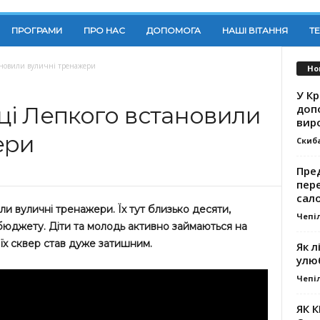
ПРОГРАМИ
ПРО НАС
ДОПОМОГА
НАШІ ВІТАННЯ
Т
тановили вуличні тренажери
Но
У К
доп
иці Лепкого встановили
вир
ери
Скиб
Пре
пер
сал
ли вуличні тренажери. Їх тут близько десяти,
Чепі
бюджету. Діти та молодь активно займаються на
 їх сквер став дуже затишним.
Як л
улю
Чепі
ЯК 