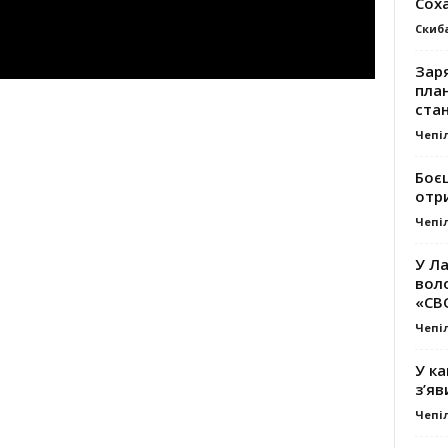
Сох
Скиб
Заря
план
стан
Чепі
Боє
отр
Чепі
У Ла
вол
«СВ
Чепі
У ка
з’яв
Чепі