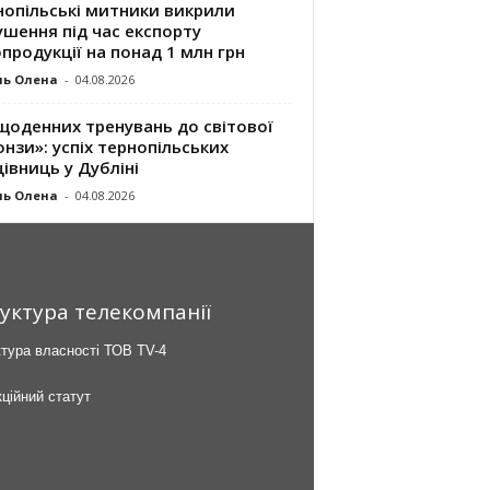
нопільські митники викрили
шення під час експорту
продукції на понад 1 млн грн
ль Олена
-
04.08.2026
щоденних тренувань до світової
нзи»: успіх тернопільських
івниць у Дубліні
ль Олена
-
04.08.2026
уктура телекомпанії
тура власності ТОВ TV-4
ційний статут