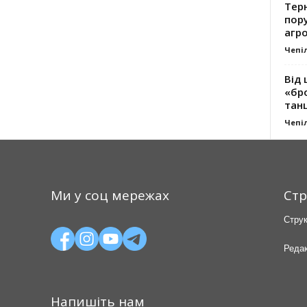
Тер
пору
агро
Чепі
Від 
«бро
танц
Чепі
Ми у соц мережах
Стр
Струк
Редак
Напишіть нам