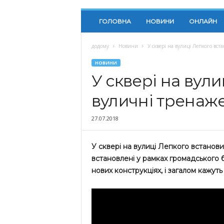
ГОЛОВНА
НОВИНИ
ОНЛАЙН
додому
Новини
У сквері на вулиці Лепкого вс
НОВИНИ
У сквері на вул
вуличні тренаж
27.07.2018
У сквері на вулиці Лепкого встанови
встановлені у рамках громадського 
нових конструкціях, і загалом кажуть