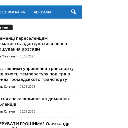
ЕЛЕПРОГРАМА
РЕКЛАМА
вини
ременці переселенцям
омагають адаптуватися через
ощування розсади
а Тетяна
-
06.08.2026
дставники управління транспорту
евіряють температуру повітря в
онах громадського транспорту
ль Олена
-
06.08.2026
ітня спека впливає на домашніх
бленців
ль Олена
-
06.08.2026
КЕРУВАТИ ГРОШИМА? Олександр