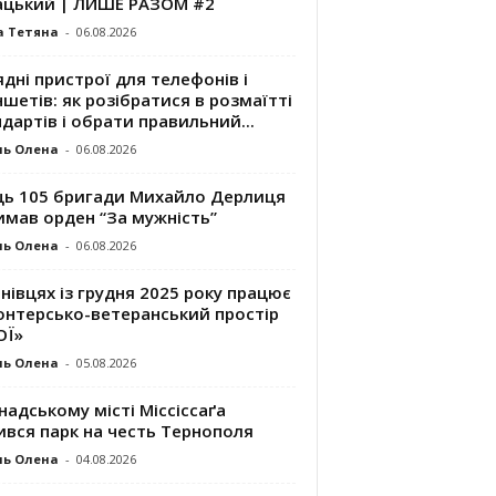
ацький | ЛИШЕ РАЗОМ #2
а Тетяна
-
06.08.2026
дні пристрої для телефонів і
шетів: як розібратися в розмаїтті
дартів і обрати правильний...
ль Олена
-
06.08.2026
ць 105 бригади Михайло Дерлиця
имав орден “За мужність”
ль Олена
-
06.08.2026
нівцях із грудня 2025 року працює
онтерсько-ветеранський простір
ОЇ»
ль Олена
-
05.08.2026
надському місті Міссіссаґа
ився парк на честь Тернополя
ль Олена
-
04.08.2026