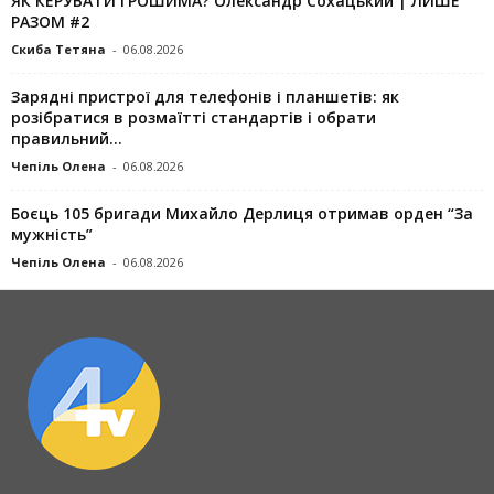
ЯК КЕРУВАТИ ГРОШИМА? Олександр Сохацький | ЛИШЕ
РАЗОМ #2
Скиба Тетяна
-
06.08.2026
Зарядні пристрої для телефонів і планшетів: як
розібратися в розмаїтті стандартів і обрати
правильний...
Чепіль Олена
-
06.08.2026
Боєць 105 бригади Михайло Дерлиця отримав орден “За
мужність”
Чепіль Олена
-
06.08.2026