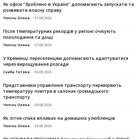
Як офіси “Зроблено в Україні” допомагають запускaти та
розвивати власну справу
Чепіль Олена
-
07.08.2026
Після температурних рекордів у регіоні очікують
похолодання та дощі
Чепіль Олена
-
07.08.2026
У Кременці переселенцям допомагають адаптуватися
через вирощування розсади
Скиба Тетяна
-
06.08.2026
Представники управління транспорту перевіряють
температуру повітря в салонах громадського
транспорту
Чепіль Олена
-
06.08.2026
Як літня спека впливає на домашніх улюбленців
Чепіль Олена
-
06.08.2026