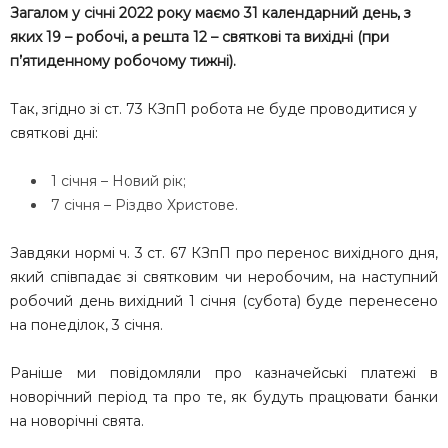
Загалом у січні 2022 року маємо 31 календарний день, з
яких 19 – робочі, а решта 12 – святкові та вихідні (при
п’ятиденному робочому тижні).
Так, згідно зі ст. 73 КЗпП робота не буде проводитися у
святкові дні:
1 січня – Новий рік;
7 січня – Різдво Христове.
Завдяки нормі ч. 3 ст. 67 КЗпП про перенос вихідного дня,
який співпадає зі святковим чи неробочим, на наступний
робочий день вихідний 1 січня (субота) буде перенесено
на понеділок, 3 січня.
Раніше ми повідомляли про казначейські платежі в
новорічний період та про те, як будуть працювати банки
на новорічні свята.