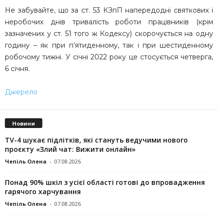
Не забувайте, що за ст. 53 КЗпП напередодні святкових і
неробочих днів тривалість роботи працівників (крім
зазначених у ст. 51 того ж Кодексу) скорочується на одну
годину – як при п’ятиденному, так і при шестиденному
робочому тижні. У січні 2022 року це стосується четверга,
6 січня.
Джерело
Новини
TV-4 шукає підлітків, які стануть ведучими нового
проєкту «Злий чат: Вижити онлайн»
Чепіль Олена
-
07.08.2026
Понад 90% шкіл з усієї області готові до впровадження
гарячого харчування
Чепіль Олена
-
07.08.2026