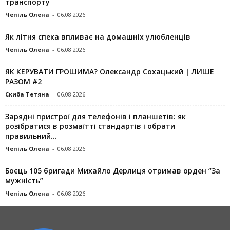
транспорту
Чепіль Олена
-
06.08.2026
Як літня спека впливає на домашніх улюбленців
Чепіль Олена
-
06.08.2026
ЯК КЕРУВАТИ ГРОШИМА? Олександр Сохацький | ЛИШЕ
РАЗОМ #2
Скиба Тетяна
-
06.08.2026
Зарядні пристрої для телефонів і планшетів: як
розібратися в розмаїтті стандартів і обрати
правильний...
Чепіль Олена
-
06.08.2026
Боєць 105 бригади Михайло Дерлиця отримав орден “За
мужність”
Чепіль Олена
-
06.08.2026