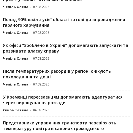
Чепіль Олена
-
07.08.2026
Понад 90% шкіл з усієї області готові до впровадження
гарячого харчування
Чепіль Олена
-
07.08.2026
Як офіси “Зроблено в Україні” допомагають запускaти та
розвивати власну справу
Чепіль Олена
-
07.08.2026
Після температурних рекордів у регіоні очікують
похолодання та дощі
Чепіль Олена
-
07.08.2026
У Кременці переселенцям допомагають адаптуватися
через вирощування розсади
Скиба Тетяна
-
06.08.2026
Представники управління транспорту перевіряють
температуру повітря в салонах громадського