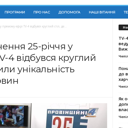
ПРОГРАМИ
ПРО НАС
ДОПОМОГА
НАШІ ВІТАННЯ
Т
 прямому ефірі TV-4 відбувся круглий стіл, де...
Но
TV-4
вед
чення 25-річчя у
Виж
V-4 відбувся круглий
Чепі
или унікальність
Пона
до 
овин
хар
Чепі
Як о
доп
влас
Чепі