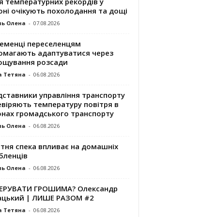
я температурних рекордів у
оні очікують похолодання та дощі
ль Олена
-
07.08.2026
ременці переселенцям
омагають адаптуватися через
ощування розсади
а Тетяна
-
06.08.2026
дставники управління транспорту
евіряють температуру повітря в
онах громадського транспорту
ль Олена
-
06.08.2026
ітня спека впливає на домашніх
бленців
ль Олена
-
06.08.2026
КЕРУВАТИ ГРОШИМА? Олександр
ацький | ЛИШЕ РАЗОМ #2
а Тетяна
-
06.08.2026