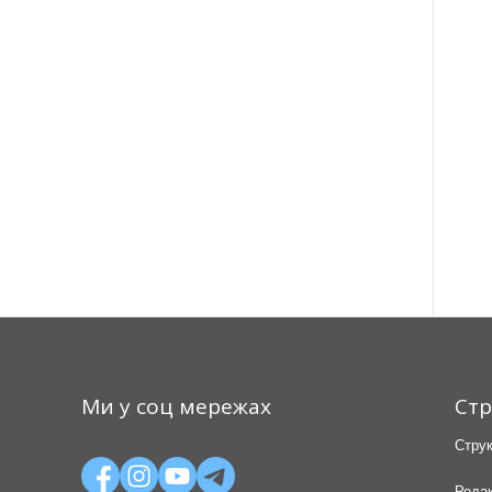
Ми у соц мережах
Стр
Струк
Редак