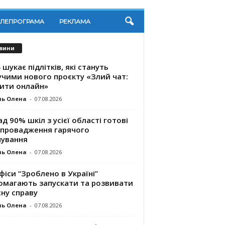
ЕЛЕПРОГРАМА
РЕКЛАМА
вини
 шукає підлітків, які стануть
учими нового проєкту «Злий чат:
ити онлайн»
ль Олена
-
07.08.2026
д 90% шкіл з усієї області готові
впровадження гарячого
чування
ль Олена
-
07.08.2026
фіси “Зроблено в Україні”
омагають запускaти та розвивати
ну справу
ль Олена
-
07.08.2026