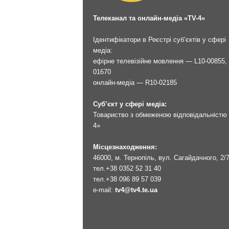
Телеканал та онлайн-медіа «TV-4»
Ідентифікатори в Реєстрі суб’єктів у сфері
медіа:
ефірне телевізійне мовлення — L10-00855, 
01670
онлайн-медіа — R10-02185
Суб’єкт у сфері медіа:
Товариство з обмеженою відповідальністю 
4»
Місцезнаходження:
46000, м. Тернопіль, вул. Сагайдачного, 2/
тел.
+38 0352 52 31 40
тел.
+38 096 89 57 039
e-mail:
tv4@tv4.te.ua