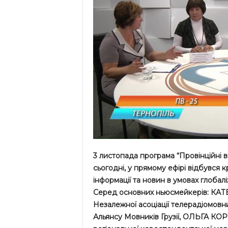
3 листопада програма “Провінційні ві
сьогодні, у прямому ефірі відбувся к
інформації та новин в умовах глобал
Серед основних ньюсмейкерів: КА
Незалежної асоціації телерадіомов
Альянсу Мовників Грузії, ОЛЬГА КО