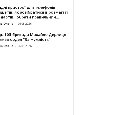
дні пристрої для телефонів і
шетів: як розібратися в розмаїтті
дартів і обрати правильний...
ль Олена
-
06.08.2026
ць 105 бригади Михайло Дерлиця
имав орден “За мужність”
ль Олена
-
06.08.2026