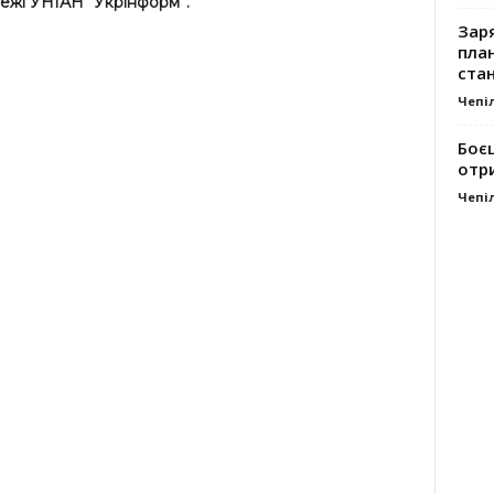
ежі УНІАН “Укрінформ”.
Заря
план
стан
Чепі
Боє
отр
Чепі