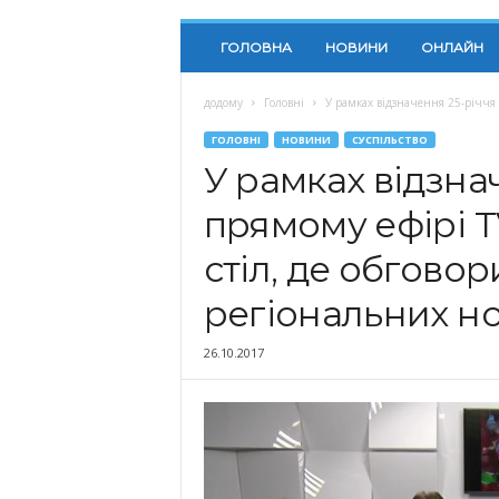
ГОЛОВНА
НОВИНИ
ОНЛАЙН
додому
Головні
У рамках відзначення 25-річчя у
ГОЛОВНІ
НОВИНИ
СУСПІЛЬСТВО
У рамках відзна
прямому ефірі T
стіл, де обговор
регіональних н
26.10.2017