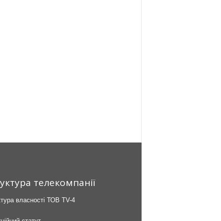
уктура телекомпанії
тура власності ТОВ TV-4
ційний статут