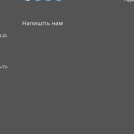
Напишіть нам
L10-
«TV-
7