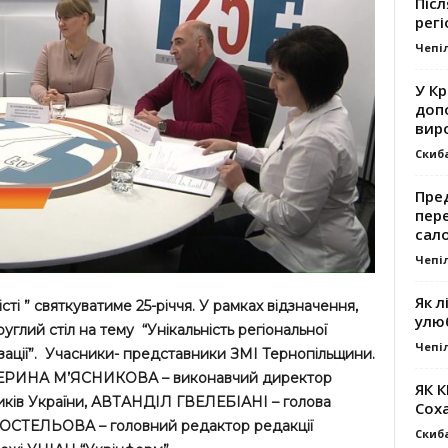
Післ
регі
Чепі
У К
доп
вир
Скиб
Пре
пер
сал
Чепі
Як л
сті ” святкуватиме 25-річчя. У рамках відзначення,
улю
руглий стіл на тему “Унікальність регіональної
Чепі
ізації”. Учасники- представники ЗМІ Тернопільщини.
ТЕРИНА М’ЯСНИКОВА – виконавчий директор
ЯК 
ників України, АВТАНДІЛ ГВЕЛЕБІАНІ – голова
Сох
РОСТЕЛЬОВА – головний редактор редакції
Скиб