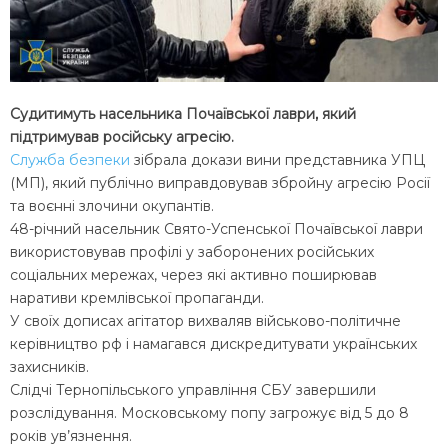
Судитимуть насельника Почаївської лаври, який
підтримував російську агресію.
Служба безпеки
зібрала докази вини представника УПЦ
(МП), який публічно виправдовував збройну агресію Росії
та воєнні злочини окупантів.
48-річний насельник Свято-Успенської Почаївської лаври
використовував профілі у заборонених російських
соціальних мережах, через які активно поширював
наративи кремлівської пропаганди.
У своїх дописах агітатор вихваляв військово-політичне
керівництво рф і намагався дискредитувати українських
захисників.
Слідчі Тернопільського управління СБУ завершили
розслідування. Московському попу загрожує від 5 до 8
років ув’язнення.