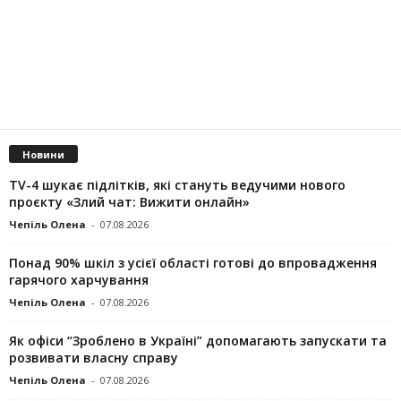
Новини
TV-4 шукає підлітків, які стануть ведучими нового
проєкту «Злий чат: Вижити онлайн»
Чепіль Олена
-
07.08.2026
Понад 90% шкіл з усієї області готові до впровадження
гарячого харчування
Чепіль Олена
-
07.08.2026
Як офіси “Зроблено в Україні” допомагають запускaти та
розвивати власну справу
Чепіль Олена
-
07.08.2026