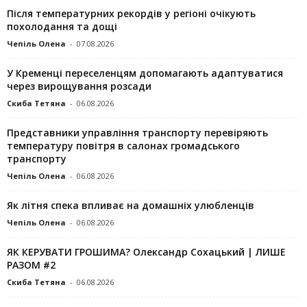
Після температурних рекордів у регіоні очікують
похолодання та дощі
Чепіль Олена
-
07.08.2026
У Кременці переселенцям допомагають адаптуватися
через вирощування розсади
Скиба Тетяна
-
06.08.2026
Представники управління транспорту перевіряють
температуру повітря в салонах громадського
транспорту
Чепіль Олена
-
06.08.2026
Як літня спека впливає на домашніх улюбленців
Чепіль Олена
-
06.08.2026
ЯК КЕРУВАТИ ГРОШИМА? Олександр Сохацький | ЛИШЕ
РАЗОМ #2
Скиба Тетяна
-
06.08.2026