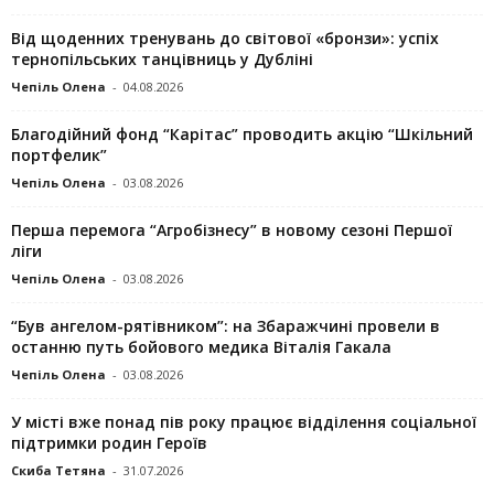
Від щоденних тренувань до світової «бронзи»: успіх
тернопільських танцівниць у Дубліні
Чепіль Олена
-
04.08.2026
Благодійний фонд “Карітас” проводить акцію “Шкільний
портфелик”
Чепіль Олена
-
03.08.2026
Перша перемога “Агробізнесу” в новому сезоні Першої
ліги
Чепіль Олена
-
03.08.2026
“Був ангелом-рятівником”: на Збаражчині провели в
останню путь бойового медика Віталія Гакала
Чепіль Олена
-
03.08.2026
У місті вже понад пів року працює відділення соціальної
підтримки родин Героїв
Скиба Тетяна
-
31.07.2026