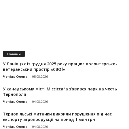
Новини
У Ланівцях із грудня 2025 року працює волонтерсько-
ветеранський простір «СВОЇ»
Чепіль Олена
-
05.08.2026
У канадському місті Міссіссаґа з’явився парк на честь
Тернополя
Чепіль Олена
-
04.08.2026
Тернопільські митники викрили порушення під час
експорту агропродукції на понад 1 млн грн
Чепіль Олена
-
04.08.2026