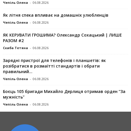
Чепіль Олена
-
06.08.2026
Як літня спека впливає на домашніх улюбленців
Чепіль Олена
-
06.08.2026
ЯК КЕРУВАТИ ГРОШИМА? Олександр Сохацький | ЛИШЕ
РАЗОМ #2
Скиба Тетяна
-
06.08.2026
Зарядні пристрої для телефонів і планшетів: як
розібратися в розмаїтті стандартів і обрати
правильний...
Чепіль Олена
-
06.08.2026
Боєць 105 бригади Михайло Дерлиця отримав орден “За
мужність”
Чепіль Олена
-
06.08.2026