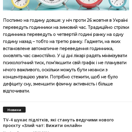
Поспимо на годину довше: у ніч проти 26 жовтня в Україні
переведуть годинники на зимовий час. Традиційно стрілки
годинника переведуть о четвертій годині ранку на одну
годину назад – тобто на третю ранку. Гаджети, на яких
встановлене автоматичне переведення годинника,
оновлять час самостійно. У ці дні лікарі радять мінімізувати
психологічний тиск, пом’якшити свій графік і не планувати
нічого важливого, оскільки можуть бути нюанси з
концентрацією уваги. Потрібно стежити, щоб не було
дефіциту сну, зменшити фізичну активність і більше
відпочивати.
Новини
TV-4 шукає підлітків, які стануть ведучими нового
проєкту «Злий чат: Вижити онлайн»