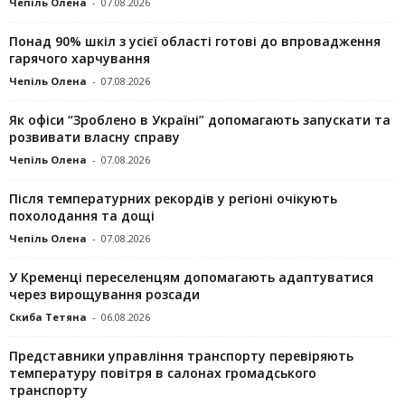
Чепіль Олена
-
07.08.2026
Понад 90% шкіл з усієї області готові до впровадження
гарячого харчування
Чепіль Олена
-
07.08.2026
Як офіси “Зроблено в Україні” допомагають запускaти та
розвивати власну справу
Чепіль Олена
-
07.08.2026
Після температурних рекордів у регіоні очікують
похолодання та дощі
Чепіль Олена
-
07.08.2026
У Кременці переселенцям допомагають адаптуватися
через вирощування розсади
Скиба Тетяна
-
06.08.2026
Представники управління транспорту перевіряють
температуру повітря в салонах громадського
транспорту