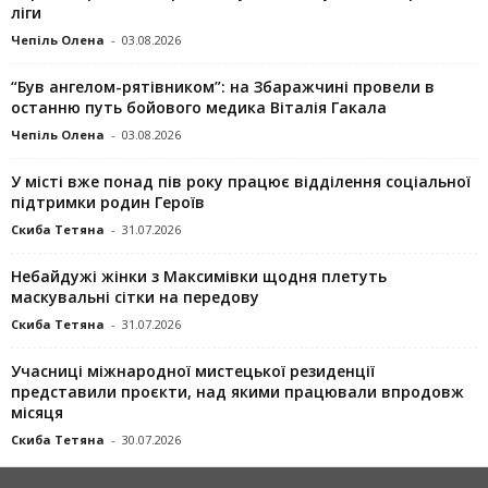
ліги
Чепіль Олена
-
03.08.2026
“Був ангелом-рятівником”: на Збаражчині провели в
останню путь бойового медика Віталія Гакала
Чепіль Олена
-
03.08.2026
У місті вже понад пів року працює відділення соціальної
підтримки родин Героїв
Скиба Тетяна
-
31.07.2026
Небайдужі жінки з Максимівки щодня плетуть
маскувальні сітки на передову
Скиба Тетяна
-
31.07.2026
Учасниці міжнародної мистецької резиденції
представили проєкти, над якими працювали впродовж
місяця
Скиба Тетяна
-
30.07.2026