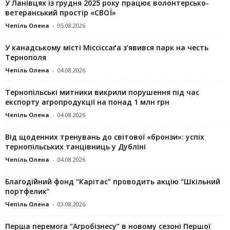
У Ланівцях із грудня 2025 року працює волонтерсько-
ветеранський простір «СВОЇ»
Чепіль Олена
-
05.08.2026
У канадському місті Міссіссаґа з’явився парк на честь
Тернополя
Чепіль Олена
-
04.08.2026
Тернопільські митники викрили порушення під час
експорту агропродукції на понад 1 млн грн
Чепіль Олена
-
04.08.2026
Від щоденних тренувань до світової «бронзи»: успіх
тернопільських танцівниць у Дубліні
Чепіль Олена
-
04.08.2026
Благодійний фонд “Карітас” проводить акцію “Шкільний
портфелик”
Чепіль Олена
-
03.08.2026
Перша перемога “Агробізнесу” в новому сезоні Першої