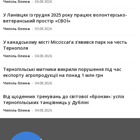
Чепіль Олена
-
06.08.2026
У Ланівцях із грудня 2025 року працює волонтерсько-
ветеранський простір «СВОЇ»
Чепіль Олена
-
05.08.2026
У канадському місті Міссіссаґа з’явився парк на честь
Тернополя
Чепіль Олена
-
04.08.2026
Тернопільські митники викрили порушення під час
експорту агропродукції на понад 1 млн грн
Чепіль Олена
-
04.08.2026
Від щоденних тренувань до світової «бронзи»: успіх
тернопільських танцівниць у Дубліні
Чепіль Олена
-
04.08.2026