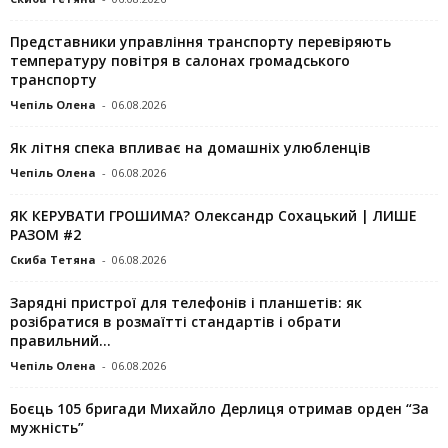
Представники управління транспорту перевіряють
температуру повітря в салонах громадського
транспорту
Чепіль Олена
-
06.08.2026
Як літня спека впливає на домашніх улюбленців
Чепіль Олена
-
06.08.2026
ЯК КЕРУВАТИ ГРОШИМА? Олександр Сохацький | ЛИШЕ
РАЗОМ #2
Скиба Тетяна
-
06.08.2026
Зарядні пристрої для телефонів і планшетів: як
розібратися в розмаїтті стандартів і обрати
правильний...
Чепіль Олена
-
06.08.2026
Боєць 105 бригади Михайло Дерлиця отримав орден “За
мужність”