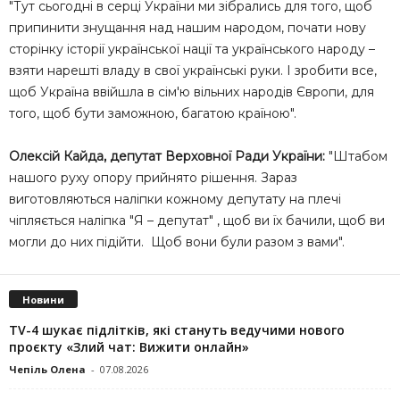
"Тут сьогодні в серці України ми зібрались для того, щоб
припинити знущання над нашим народом, почати нову
сторінку історії української нації та українського народу –
взяти нарешті владу в свої українські руки. І зробити все,
щоб Україна ввійшла в сім'ю вільних народів Європи, для
того, щоб бути заможною, багатою країною".
Олексій Кайда, депутат Верховної Ради України:
"Штабом
нашого руху опору прийнято рішення. Зараз
виготовляються наліпки кожному депутату на плечі
чіпляється наліпка "Я – депутат" , щоб ви їх бачили, щоб ви
могли до них підійти. Щоб вони були разом з вами".
Новини
TV-4 шукає підлітків, які стануть ведучими нового
проєкту «Злий чат: Вижити онлайн»
Чепіль Олена
-
07.08.2026