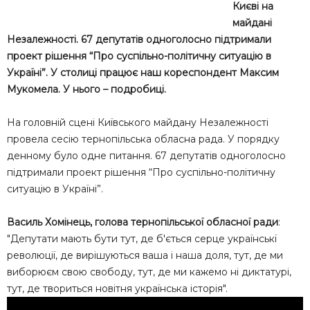
Києві на
майдані
Незалежності. 67 депутатів одноголосно підтримали
проект рішення “Про суспільно-політичну ситуацію в
Україні”. У столиці працює наш кореспондент Максим
Мукомела. У нього – подробиці.
На головній сцені Київського майдану Незалежності
провела сесію тернопільська обласна рада. У порядку
денному було одне питання. 67 депутатів одноголосно
підтримали проект рішення “Про суспільно-політичну
ситуацію в Україні”.
Василь Хомінець, голова тернопільської обласної ради
:
"Депутати мають бути тут, де б'ється серце українськї
революції, де вирішуються ваша і наша доля, тут, де ми
виборюєм свою свободу, тут, де ми кажемо ні диктатурі,
тут, де твориться новітня українська історія".