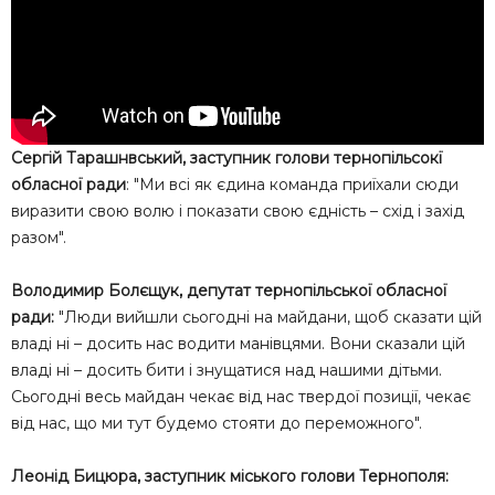
Сергій Тарашнвський, заступник голови тернопільсокї
обласної ради
: "Ми всі як єдина команда приїхали сюди
виразити свою волю і показати свою єдність – схід і захід
разом".
Володимир Болєщук, депутат тернопільської обласної
ради:
"Люди вийшли сьогодні на майдани, щоб сказати цій
владі ні – досить нас водити манівцями. Вони сказали цій
владі ні – досить бити і знущатися над нашими дітьми.
Сьогодні весь майдан чекає від нас твердої позиції, чекає
від нас, що ми тут будемо стояти до переможного".
Леонід Бицюра, заступник міського голови Тернополя: