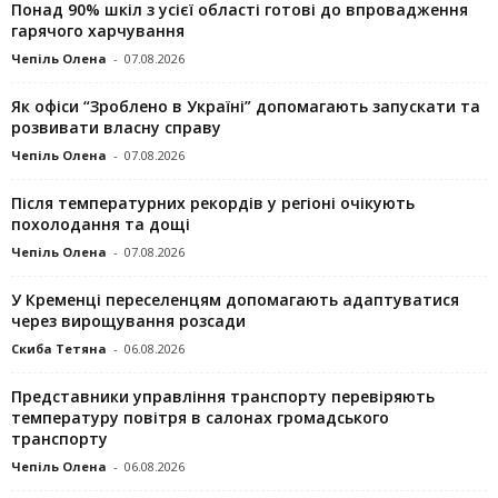
Понад 90% шкіл з усієї області готові до впровадження
гарячого харчування
Чепіль Олена
-
07.08.2026
Як офіси “Зроблено в Україні” допомагають запускaти та
розвивати власну справу
Чепіль Олена
-
07.08.2026
Після температурних рекордів у регіоні очікують
похолодання та дощі
Чепіль Олена
-
07.08.2026
У Кременці переселенцям допомагають адаптуватися
через вирощування розсади
Скиба Тетяна
-
06.08.2026
Представники управління транспорту перевіряють
температуру повітря в салонах громадського
транспорту
Чепіль Олена
-
06.08.2026