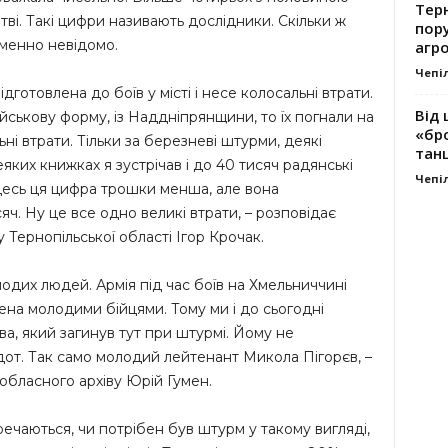
Тер
тві. Такі цифри називають дослідники. Скільки ж
пору
еменно невідомо.
агро
Чепі
ідготовлена до боїв у місті і несе колосальні втрати.
Від 
військову форму, із Наддніпрянщини, то їх погнали на
«бро
ьні втрати. Тільки за березневі штурми, деякі
танц
яких книжках я зустрічав і до 40 тисяч радянські
Чепі
 десь ця цифра трошки менша, але вона
сяч. Ну це все одно великі втрати, – розповідає
 Тернопільської області Ігор Крочак.
лодих людей. Армія під час боїв на Хмельниччині
ена молодими бійцями. Тому ми і до сьогодні
а, який загинув тут при штурмі. Йому не
дот. Так само молодий лейтенант Микола Пігорєв, –
обласного архіву Юрій Гумен.
еречаються, чи потрібен був штурм у такому вигляді,