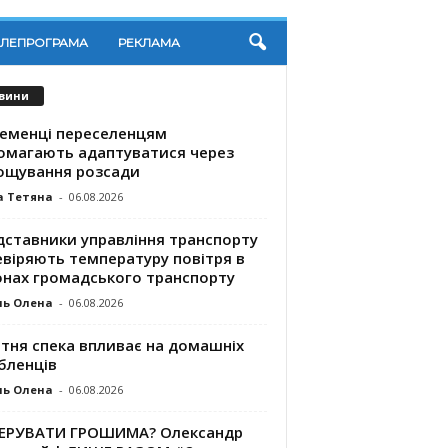
ЕЛЕПРОГРАМА
РЕКЛАМА
вини
ременці переселенцям
омагають адаптуватися через
ощування розсади
а Тетяна
-
06.08.2026
дставники управління транспорту
евіряють температуру повітря в
онах громадського транспорту
ль Олена
-
06.08.2026
ітня спека впливає на домашніх
бленців
ль Олена
-
06.08.2026
КЕРУВАТИ ГРОШИМА? Олександр