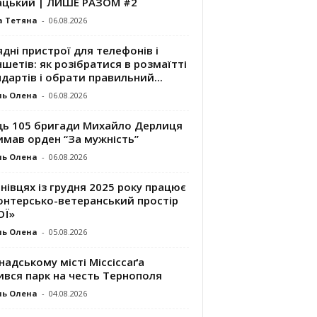
ацький | ЛИШЕ РАЗОМ #2
а Тетяна
-
06.08.2026
дні пристрої для телефонів і
шетів: як розібратися в розмаїтті
дартів і обрати правильний...
ль Олена
-
06.08.2026
ць 105 бригади Михайло Дерлиця
имав орден “За мужність”
ль Олена
-
06.08.2026
нівцях із грудня 2025 року працює
онтерсько-ветеранський простір
ОЇ»
ль Олена
-
05.08.2026
надському місті Міссіссаґа
ився парк на честь Тернополя
ль Олена
-
04.08.2026