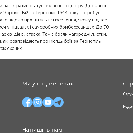
й час втратив статус обласного центру. Державні
 Чортків. Бій за Тернопіль 1944 року потребує
ало відомо про цивільне населення, якому під час
ся у підвалах і саморобних бомбосховищах. До 70
архіві діє виставка. Там зібрали нагородні листки,
, які розповідають про місяць боїв за Тернопіль.
іх охочих.
Ми у соц мережах
Стр
Струк
Редак
Напишіть нам