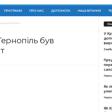
ПРОГРАМИ
ПРО НАС
ДОПОМОГА
НАШІ ВІТАННЯ
Т
в знищений вщент
Но
У К
доп
 Тернопіль був
вир
т
Скиб
Пре
пер
сал
Чепі
Як л
улю
Чепі
ЯК 