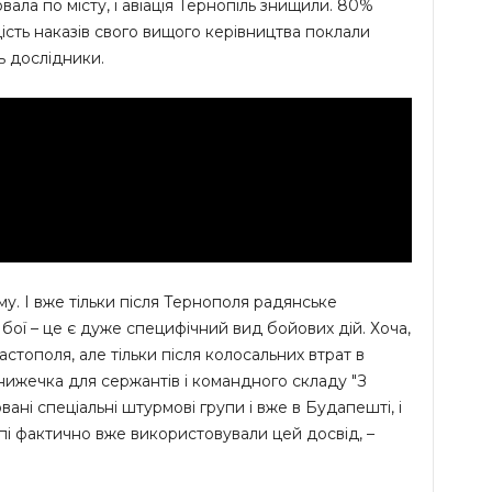
ювала по місту, і авіація Тернопіль знищили. 80%
ість наказів свого вищого керівництва поклали
ь дослідники.
. І вже тільки після Тернополя радянське
бої – це є дуже специфічний вид бойових дій. Хоча,
вастополя, але тільки після колосальних втрат в
нижечка для сержантів і командного складу "З
ані спеціальні штурмові групи і вже в Будапешті, і
ропі фактично вже використовували цей досвід, –