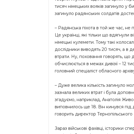
тисяч німецьких вояків загинуло у би
загинуло радянських солдатів дост
– Радянська піхота в той же час, не п
Це українці, які тільки що вдягнули 
німецькі кулемети. Тому такі колосал
дослідники виводять 20 тисяч, а в де
втрати. Ну, поховання говорять, що
обчислюється в межах дивізії – 12 ти
головний спеціаліст обласного архіву
– Дуже велика кількість загинуло мо
зазнала великих втрат і була доповн
згадуємо, наприклад, Анатолія Живов
виповнилось ще 18. Він кинувся під 
говорить директор Тернопільського 
Зараз військові фахівці, історики сп