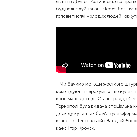
як він відбувся. Артилерія, яка прац
будівель зруйновані. Через безглузд
голови тисячі молодих людей, кажут
– Ми бачимо методи жосткого штурму
командування зрозуміло, що вуличні 
воно мало досвід і Сталінграда, і Се
Тернополі була видана спеціальна к
досвіду вуличних боїв". Були сформов
взагалі в Центральній і Західній Єв
каже Ігор Крочак.