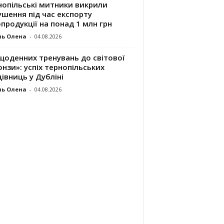
нопільські митники викрили
шення під час експорту
продукції на понад 1 млн грн
ль Олена
-
04.08.2026
щоденних тренувань до світової
нзи»: успіх тернопільських
івниць у Дубліні
ль Олена
-
04.08.2026