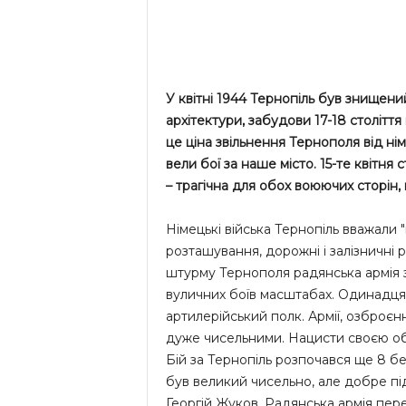
У квітні 1944 Тернопіль був знищени
архітектури, забудови 17-18 століття
це ціна звільнення Тернополя від нім
вели бої за наше місто. 15-те квітня
– трагічна для обох воюючих сторін,
Німецькі війська Тернопіль вважали 
розташування, дорожні і залізничні 
штурму Тернополя радянська армія з
вуличних боїв масштабах. Одинадцят
артилерійський полк. Армії, озброєн
дуже чисельними. Нацисти своєю о
Бій за Тернопіль розпочався ще 8 бер
був великий чисельно, але добре пі
Георгій Жуков. Радянська армія пер