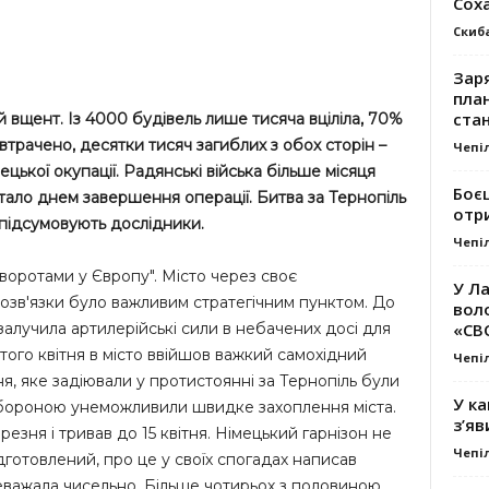
Сох
Скиб
Заря
план
стан
й вщент. Із 4000 будівель лише тисяча вціліла, 70%
 втрачено, десятки тисяч загиблих з обох сторін –
Чепі
ецької окупації. Радянські війська більше місяця
Боє
 стало днем завершення операції. Битва за Тернопіль
отр
 підсумовують дослідники.
Чепі
"воротами у Європу". Місто через своє
У Ла
розв'язки було важливим стратегічним пунктом. До
вол
«СВ
алучила артилерійські сили в небачених досі для
ого квітня в місто ввійшов важкий самохідний
Чепі
ня, яке задіювали у протистоянні за Тернопіль були
У ка
бороною унеможливили швидке захоплення міста.
з’яв
езня і тривав до 15 квітня. Німецький гарнізон не
Чепі
дготовлений, про це у своїх спогадах написав
еважала чисельно. Більше чотирьох з половиною