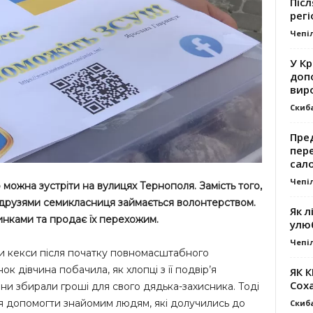
Післ
регі
Чепі
У К
доп
вир
Скиб
Пре
пер
сал
Чепі
ожна зустріти на вулицях Тернополя. Замість того,
з друзями семикласниця займається волонтерством.
Як л
инками та продає їх перехожим.
улю
Чепі
ти кекси після початку повномасштабного
ок дівчина побачила, як хлопці з її подвір’я
ЯК 
Сох
и збирали гроші для свого дядька-захисника. Тоді
я допомогти знайомим людям, які долучились до
Скиб