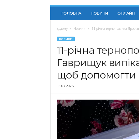
ГОЛОВНА
НОВИНИ
ОНЛАЙН
додому
Новини
11-річна тернополянка Ярослав
НОВИНИ
11-річна терноп
Гаврищук випіка
щоб допомогти 
08.07.2025