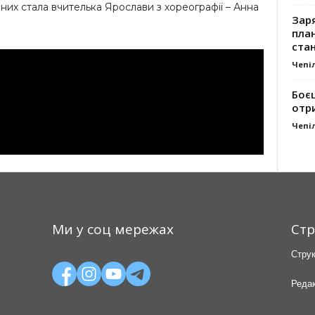
них стала вчителька Ярослави з хореографії – Анна
Заря
план
стан
Чепі
Боє
отр
Чепі
Ми у соц мережах
Стр
Струк
Редак