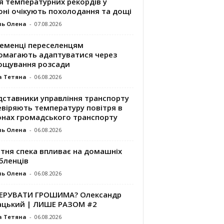
я температурних рекордів у
оні очікують похолодання та дощі
ль Олена
-
07.08.2026
ременці переселенцям
омагають адаптуватися через
ощування розсади
а Тетяна
-
06.08.2026
дставники управління транспорту
евіряють температуру повітря в
онах громадського транспорту
ль Олена
-
06.08.2026
ітня спека впливає на домашніх
бленців
ль Олена
-
06.08.2026
КЕРУВАТИ ГРОШИМА? Олександр
ацький | ЛИШЕ РАЗОМ #2
а Тетяна
-
06.08.2026