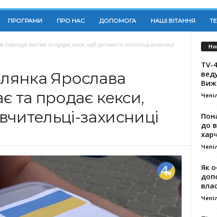
ПРОГРАМИ
ПРО НАС
ДОПОМОГА
НАШІ ВІТАННЯ
Т
а Гаврищук випікає та продає кекси, щоб допомогти вчительці-захисниці
Но
TV-4
вед
олянка Ярослава
Виж
є та продає кекси,
Чепі
вчительці-захисниці
Пона
до 
хар
Чепі
Як о
доп
влас
Чепі