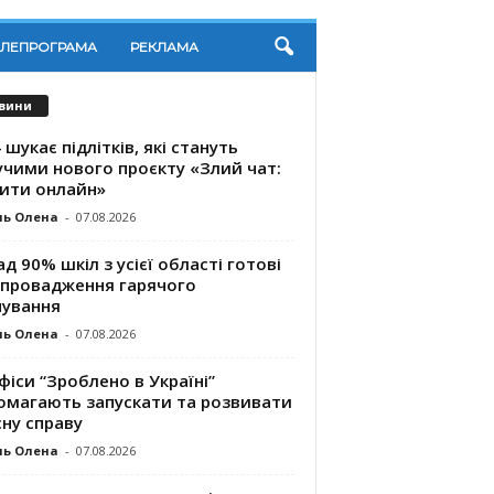
ЕЛЕПРОГРАМА
РЕКЛАМА
вини
 шукає підлітків, які стануть
учими нового проєкту «Злий чат:
ити онлайн»
ль Олена
-
07.08.2026
д 90% шкіл з усієї області готові
впровадження гарячого
чування
ль Олена
-
07.08.2026
фіси “Зроблено в Україні”
омагають запускaти та розвивати
ну справу
ль Олена
-
07.08.2026