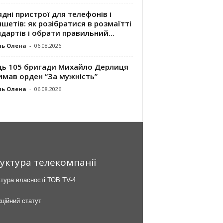
дні пристрої для телефонів і
шетів: як розібратися в розмаїтті
дартів і обрати правильний...
ль Олена
-
06.08.2026
ць 105 бригади Михайло Дерлиця
имав орден “За мужність”
ль Олена
-
06.08.2026
уктура телекомпанії
тура власності ТОВ TV-4
ційний статут