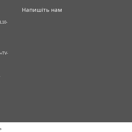
Напишіть нам
L10-
«TV-
7
а