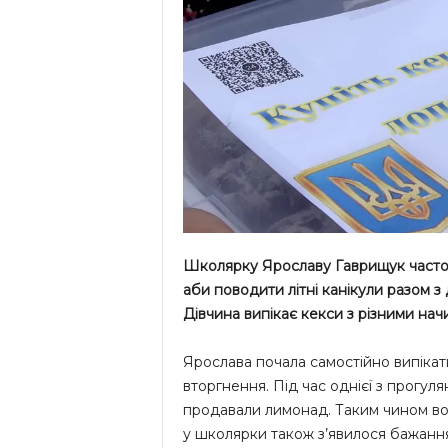
Школярку Ярославу Гаврищук часто м
аби поводити літні канікули разом 
Дівчина випікає кекси з різними нач
Ярослава почала самостійно випіка
вторгнення. Під час однієї з прогулян
продавали лимонад. Таким чином вон
у школярки також з’явилося бажанн