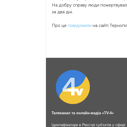
На добру справу люди пожертвували 
за два дні.
Про це
повідомили
на сайті Тернопі
Телеканал та онлайн-медіа «TV-4»
Ідентифікатори в Реєстрі суб’єктів у сфері