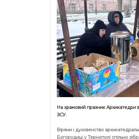
На храмовий празник Архикатедри в 
ЗСУ.
Віряни і духовенство архикатедрал
Богородиці у Тернополі спільно зіб