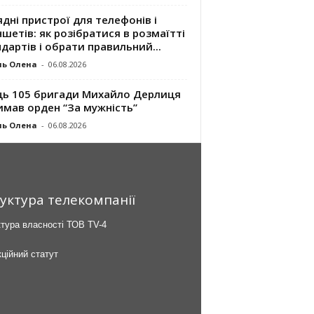
дні пристрої для телефонів і
шетів: як розібратися в розмаїтті
дартів і обрати правильний...
ль Олена
-
06.08.2026
ць 105 бригади Михайло Дерлиця
имав орден “За мужність”
ль Олена
-
06.08.2026
уктура телекомпанії
тура власності ТОВ TV-4
ційний статут