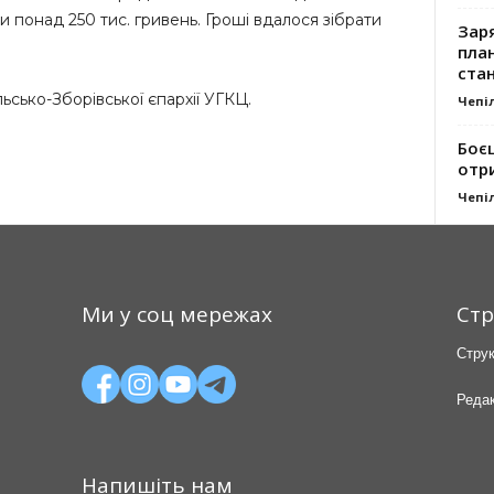
понад 250 тис. гривень. Гроші вдалося зібрати
Заря
план
стан
льсько-Зборівської єпархії УГКЦ.
Чепі
Боє
отр
Чепі
Ми у соц мережах
Стр
Струк
Редак
Напишіть нам