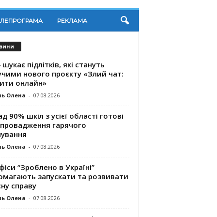
ЕЛЕПРОГРАМА
РЕКЛАМА
вини
 шукає підлітків, які стануть
учими нового проєкту «Злий чат:
ити онлайн»
ль Олена
-
07.08.2026
д 90% шкіл з усієї області готові
впровадження гарячого
чування
ль Олена
-
07.08.2026
фіси “Зроблено в Україні”
омагають запускaти та розвивати
ну справу
ль Олена
-
07.08.2026