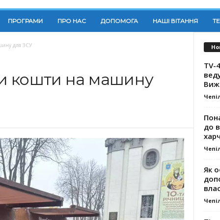
ПРОГРАМИ
ПРО НАС
ДОПОМОГА
НАШІ ВІТАННЯ
Т
ашину для ЗСУ
Но
TV-4
вед
ли кошти на машину
Виж
Чепі
Пона
до 
хар
Чепі
Як о
доп
влас
Чепі