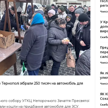
Післ
регі
Чепі
У К
доп
вир
Скиб
Пре
пер
сал
Чепі
Як л
улю
Тернополі зібрали 250 тисяч на автомобіль для
Чепі
ЯК 
Сох
ьного собору УГКЦ Непорочного Зачаття Пресвятої
Скиб
рали кошти на придбання автомобіля для ЗСУ.