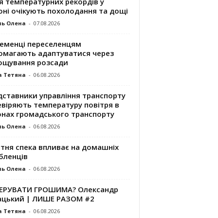
я температурних рекордів у
оні очікують похолодання та дощі
ль Олена
-
07.08.2026
ременці переселенцям
омагають адаптуватися через
ощування розсади
а Тетяна
-
06.08.2026
дставники управління транспорту
евіряють температуру повітря в
онах громадського транспорту
ль Олена
-
06.08.2026
ітня спека впливає на домашніх
бленців
ль Олена
-
06.08.2026
КЕРУВАТИ ГРОШИМА? Олександр
ацький | ЛИШЕ РАЗОМ #2
а Тетяна
-
06.08.2026