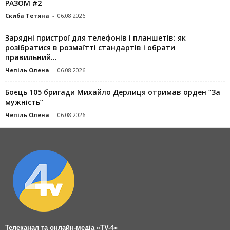
РАЗОМ #2
Скиба Тетяна
-
06.08.2026
Зарядні пристрої для телефонів і планшетів: як
розібратися в розмаїтті стандартів і обрати
правильний...
Чепіль Олена
-
06.08.2026
Боєць 105 бригади Михайло Дерлиця отримав орден “За
мужність”
Чепіль Олена
-
06.08.2026
Телеканал та онлайн-медіа «TV-4»