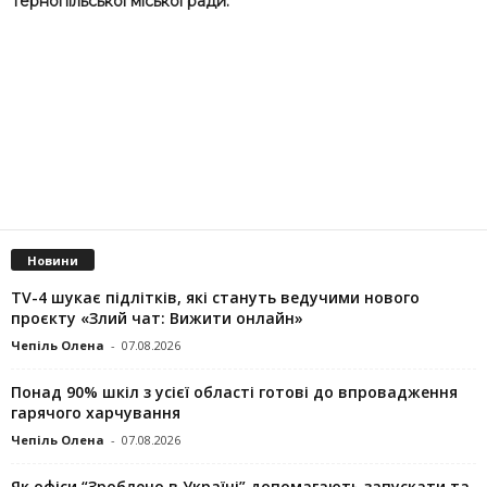
Тернопільської міської ради.
Новини
TV-4 шукає підлітків, які стануть ведучими нового
проєкту «Злий чат: Вижити онлайн»
Чепіль Олена
-
07.08.2026
Понад 90% шкіл з усієї області готові до впровадження
гарячого харчування
Чепіль Олена
-
07.08.2026
Як офіси “Зроблено в Україні” допомагають запускaти та