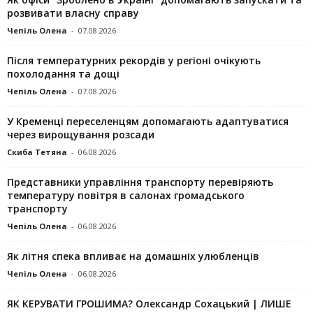
розвивати власну справу
Чепіль Олена
-
07.08.2026
Після температурних рекордів у регіоні очікують
похолодання та дощі
Чепіль Олена
-
07.08.2026
У Кременці переселенцям допомагають адаптуватися
через вирощування розсади
Скиба Тетяна
-
06.08.2026
Представники управління транспорту перевіряють
температуру повітря в салонах громадського
транспорту
Чепіль Олена
-
06.08.2026
Як літня спека впливає на домашніх улюбленців
Чепіль Олена
-
06.08.2026
ЯК КЕРУВАТИ ГРОШИМА? Олександр Сохацький | ЛИШЕ