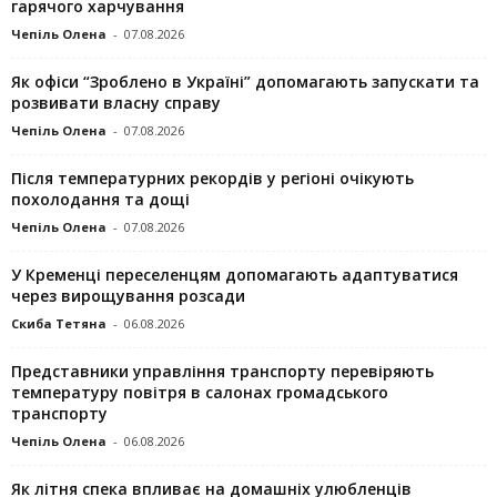
гарячого харчування
Чепіль Олена
-
07.08.2026
Як офіси “Зроблено в Україні” допомагають запускaти та
розвивати власну справу
Чепіль Олена
-
07.08.2026
Після температурних рекордів у регіоні очікують
похолодання та дощі
Чепіль Олена
-
07.08.2026
У Кременці переселенцям допомагають адаптуватися
через вирощування розсади
Скиба Тетяна
-
06.08.2026
Представники управління транспорту перевіряють
температуру повітря в салонах громадського
транспорту
Чепіль Олена
-
06.08.2026
Як літня спека впливає на домашніх улюбленців