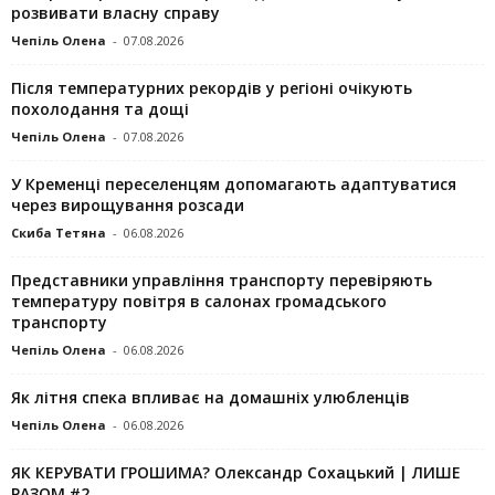
розвивати власну справу
Чепіль Олена
-
07.08.2026
Після температурних рекордів у регіоні очікують
похолодання та дощі
Чепіль Олена
-
07.08.2026
У Кременці переселенцям допомагають адаптуватися
через вирощування розсади
Скиба Тетяна
-
06.08.2026
Представники управління транспорту перевіряють
температуру повітря в салонах громадського
транспорту
Чепіль Олена
-
06.08.2026
Як літня спека впливає на домашніх улюбленців
Чепіль Олена
-
06.08.2026
ЯК КЕРУВАТИ ГРОШИМА? Олександр Сохацький | ЛИШЕ
РАЗОМ #2