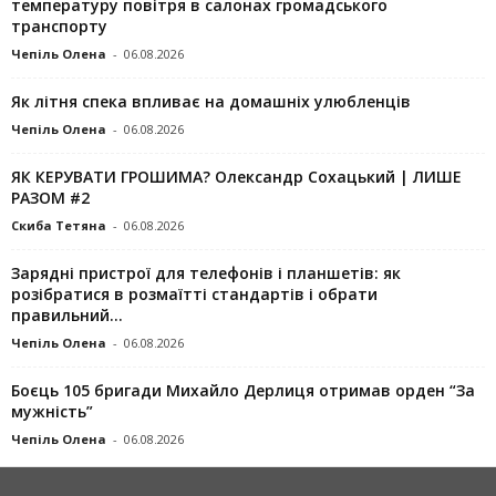
температуру повітря в салонах громадського
транспорту
Чепіль Олена
-
06.08.2026
Як літня спека впливає на домашніх улюбленців
Чепіль Олена
-
06.08.2026
ЯК КЕРУВАТИ ГРОШИМА? Олександр Сохацький | ЛИШЕ
РАЗОМ #2
Скиба Тетяна
-
06.08.2026
Зарядні пристрої для телефонів і планшетів: як
розібратися в розмаїтті стандартів і обрати
правильний...
Чепіль Олена
-
06.08.2026
Боєць 105 бригади Михайло Дерлиця отримав орден “За
мужність”
Чепіль Олена
-
06.08.2026