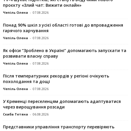
проєкту «Злий чат: Вижити онлайн»
Чепіль Олена
-
07.08.2026
Понад 90% шкіл з усієї області готові до впровадження
гарячого харчування
Чепіль Олена
-
07.08.2026
Як офіси “Зроблено в Україні” допомагають запускaти та
розвивати власну справу
Чепіль Олена
-
07.08.2026
Після температурних рекордів у регіоні очікують
похолодання та дощі
Чепіль Олена
-
07.08.2026
У Кременці переселенцям допомагають адаптуватися
через вирощування розсади
Скиба Тетяна
-
06.08.2026
Представники управління транспорту перевіряють