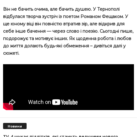
Він не бачить очима, але бачить душею. У Тернополі
відбулася творча зустріч із поетом Романом Фещаком. У
ще юному віці він повністю втратив зір, але відкрив для
себе інше бачення — через слово і поезію. Сьогодні пише,
подорожує та мотивує інших. Як щоденна робота і любов
до життя долають будь-які обмеження – дивіться далі у
сюжеті.
Новини
TV-4 шукає підлітків, які стануть ведучими нового