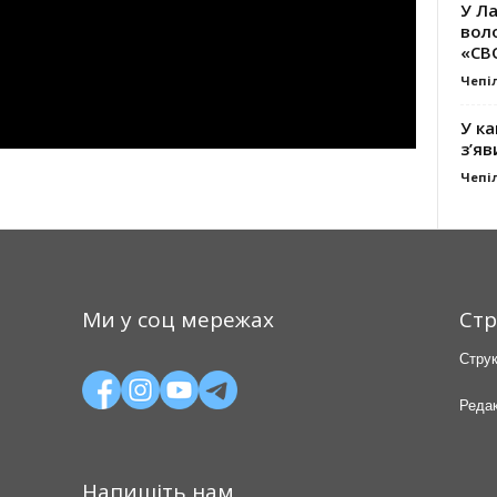
У Ла
вол
«СВ
Чепі
У ка
з’яв
Чепі
Ми у соц мережах
Стр
Струк
Редак
Напишіть нам