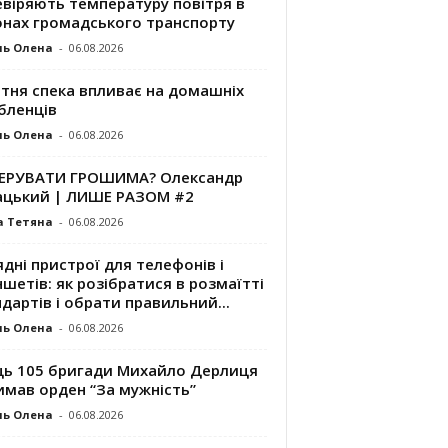
евіряють температуру повітря в
онах громадського транспорту
ль Олена
-
06.08.2026
ітня спека впливає на домашніх
бленців
ль Олена
-
06.08.2026
КЕРУВАТИ ГРОШИМА? Олександр
ацький | ЛИШЕ РАЗОМ #2
а Тетяна
-
06.08.2026
дні пристрої для телефонів і
шетів: як розібратися в розмаїтті
дартів і обрати правильний...
ль Олена
-
06.08.2026
ць 105 бригади Михайло Дерлиця
имав орден “За мужність”
ль Олена
-
06.08.2026