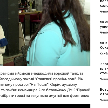
пер
сал
Чепі
Як л
улю
Чепі
ЯК 
Сох
Скиб
Заря
план
стан
раїнські військові знешкодили ворожий танк, та
лагодійному заході “Сталевий промінь волі”. Він
Чепі
ивному просторі “На Пошті”. Окрім, аукціону
Боє
та пам’яті командира 2-го батальйону ДУК “Правий
отр
 зібрати гроші на закупівлю амуніції для фронтових
Чепі