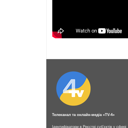
Телеканал та онлайн-медіа «TV-4»
Ідентифікатори в Реєстрі суб’єктів у сфері