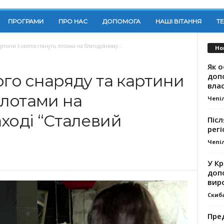
ПРОГРАМИ
ПРО НАС
ДОПОМОГА
НАШІ ВІТАННЯ
Т
картини з окопів стануть лотами на благодійному...
Но
Як о
доп
ого снаряду та картини
влас
 лотами на
Чепі
ході “Сталевий
Післ
регі
Чепі
У К
доп
вир
Скиб
Пре