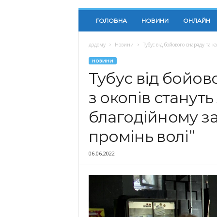
ГОЛОВНА
НОВИНИ
ОНЛАЙН
додому
Новини
Тубус від бойового снаряду та 
НОВИНИ
Тубус від бойов
з окопів стануть
благодійному за
промінь волі”
06.06.2022