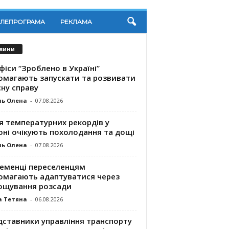
ЕЛЕПРОГРАМА
РЕКЛАМА
вини
фіси “Зроблено в Україні”
омагають запускaти та розвивати
ну справу
ль Олена
-
07.08.2026
я температурних рекордів у
оні очікують похолодання та дощі
ль Олена
-
07.08.2026
ременці переселенцям
омагають адаптуватися через
ощування розсади
а Тетяна
-
06.08.2026
дставники управління транспорту