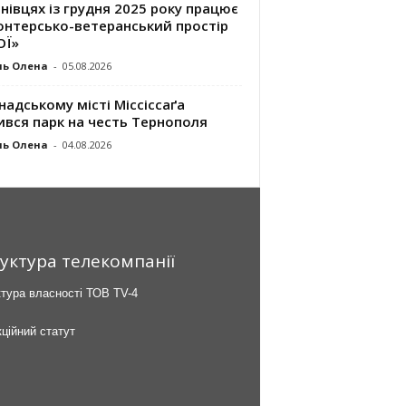
нівцях із грудня 2025 року працює
онтерсько-ветеранський простір
ОЇ»
ль Олена
-
05.08.2026
надському місті Міссіссаґа
ився парк на честь Тернополя
ль Олена
-
04.08.2026
уктура телекомпанії
тура власності ТОВ TV-4
ційний статут