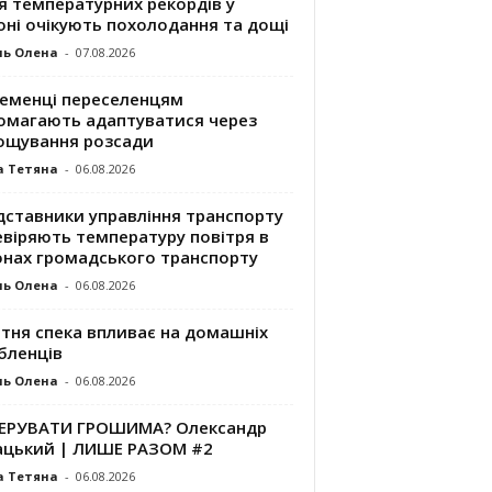
я температурних рекордів у
оні очікують похолодання та дощі
ль Олена
-
07.08.2026
ременці переселенцям
омагають адаптуватися через
ощування розсади
а Тетяна
-
06.08.2026
дставники управління транспорту
евіряють температуру повітря в
онах громадського транспорту
ль Олена
-
06.08.2026
ітня спека впливає на домашніх
бленців
ль Олена
-
06.08.2026
КЕРУВАТИ ГРОШИМА? Олександр
ацький | ЛИШЕ РАЗОМ #2
а Тетяна
-
06.08.2026