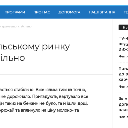
ПРОГРАМИ
ПРО НАС
ДОПОМОГА
НАШІ ВІТАННЯ
Т
 тримається стабільно
Но
TV-4
вед
льському ринку
Виж
ільно
Чепі
Пона
до 
хар
Чепі
ється стабільно. Вже кілька тижнів точно,
о не дорожчало. Пригадують, вартувало все
Як о
н таких на бензин не було, та й ішли дощі.
доп
влас
рожай та вплинуло на ціну молоко- та
Чепі