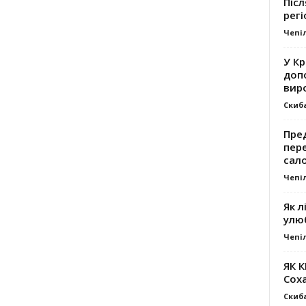
Післ
регі
Чепі
У К
доп
вир
Скиб
Пре
пер
сал
Чепі
Як л
улю
Чепі
ЯК 
Сох
Скиб