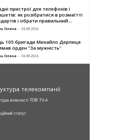
дні пристрої для телефонів і
шетів: як розібратися в розмаїтті
дартів і обрати правильний...
ль Олена
-
06.08.2026
ць 105 бригади Михайло Дерлиця
имав орден “За мужність”
ль Олена
-
06.08.2026
уктура телекомпанії
тура власності ТОВ TV-4
ційний статут