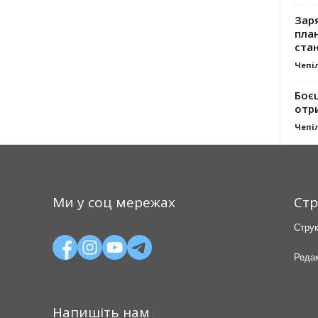
Заря
план
стан
Чепі
Боє
отр
Чепі
Ми у соц мережах
Стр
Струк
Редак
Напишіть нам