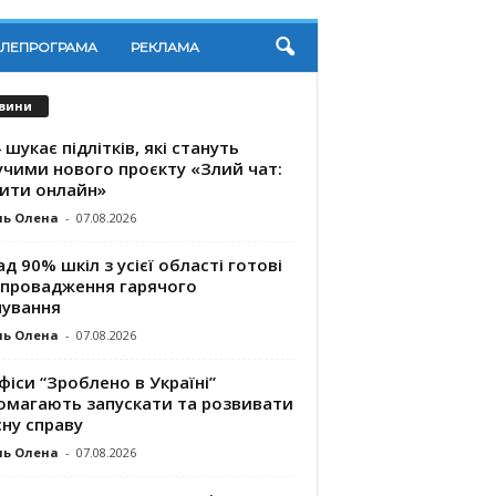
ЕЛЕПРОГРАМА
РЕКЛАМА
вини
 шукає підлітків, які стануть
учими нового проєкту «Злий чат:
ити онлайн»
ль Олена
-
07.08.2026
д 90% шкіл з усієї області готові
впровадження гарячого
чування
ль Олена
-
07.08.2026
фіси “Зроблено в Україні”
омагають запускaти та розвивати
ну справу
ль Олена
-
07.08.2026