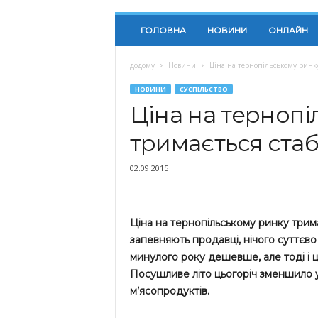
ГОЛОВНА
НОВИНИ
ОНЛАЙН
додому
Новини
Ціна на тернопільському ринку
НОВИНИ
СУСПІЛЬСТВО
Ціна на тернопі
тримається стаб
02.09.2015
Ціна на тернопільському ринку трима
запевняють продавці, нічого суттєв
минулого року дешевше, але тоді і ці
Посушливе літо цьогоріч зменшило у
м’ясопродуктів.