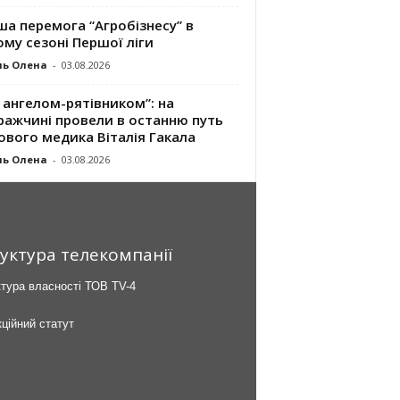
а перемога “Агробізнесу” в
му сезоні Першої ліги
ль Олена
-
03.08.2026
 ангелом-рятівником”: на
ражчині провели в останню путь
ового медика Віталія Гакала
ль Олена
-
03.08.2026
уктура телекомпанії
тура власності ТОВ TV-4
ційний статут