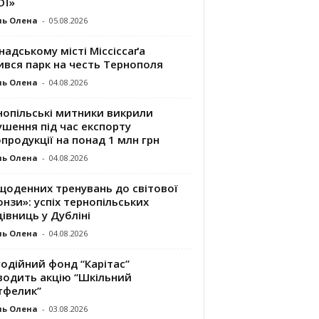
ОЇ»
ль Олена
-
05.08.2026
надському місті Міссіссаґа
ився парк на честь Тернополя
ль Олена
-
04.08.2026
нопільські митники викрили
шення під час експорту
продукції на понад 1 млн грн
ль Олена
-
04.08.2026
щоденних тренувань до світової
нзи»: успіх тернопільських
івниць у Дубліні
ль Олена
-
04.08.2026
одійний фонд “Карітас”
водить акцію “Шкільний
тфелик”
ль Олена
-
03.08.2026