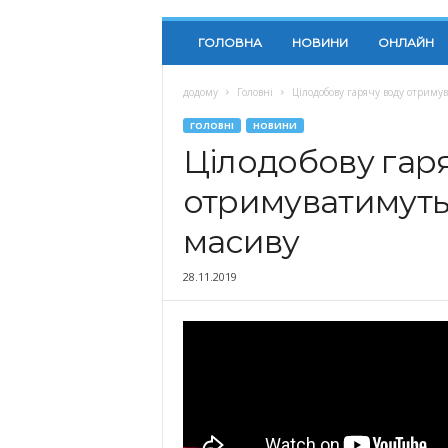
ГОЛОВНА
НОВИНИ
ОНЛАЙН
додому
Головні
Цілодобову гарячу воду отрим
ГОЛОВНІ
НОВИНИ
Цілодобову гар
отримуватимуть
масиву
28.11.2019