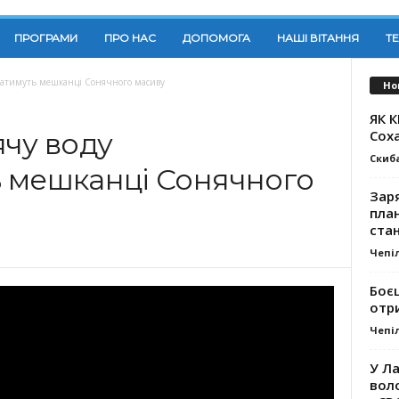
ПРОГРАМИ
ПРО НАС
ДОПОМОГА
НАШІ ВІТАННЯ
Т
уватимуть мешканці Сонячного масиву
Но
ЯК 
Сох
ячу воду
Скиб
 мешканці Сонячного
Заря
план
стан
Чепі
Боє
отр
Чепі
У Ла
вол