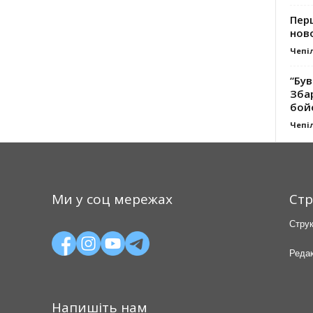
Перш
ново
Чепі
“Був
Зба
бой
Чепі
Ми у соц мережах
Стр
Струк
Редак
Напишіть нам