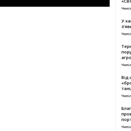
«СВ
Чепі
У ка
з’яв
Чепі
Тер
пору
агро
Чепі
Від 
«бро
танц
Чепі
Благ
про
пор
Чепі