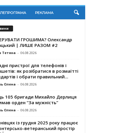
ЕЛЕПРОГРАМА
РЕКЛАМА
вини
КЕРУВАТИ ГРОШИМА? Олександр
ацький | ЛИШЕ РАЗОМ #2
а Тетяна
-
06.08.2026
дні пристрої для телефонів і
шетів: як розібратися в розмаїтті
дартів і обрати правильний...
ль Олена
-
06.08.2026
ць 105 бригади Михайло Дерлиця
имав орден “За мужність”
ль Олена
-
06.08.2026
нівцях із грудня 2025 року працює
онтерсько-ветеранський простір