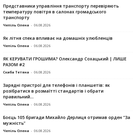
Представники управління транспорту перевіряють
температуру повітря в салонах громадського
транспорту
Чепіль Олена
-
06.08.2026
Як літня спека впливає на домашніх улюбленців
Чепіль Олена
-
06.08.2026
ЯК КЕРУВАТИ ГРОШИМА? Олександр Сохацький | ЛИШЕ
РАЗОМ #2
Скиба Тетяна
-
06.08.2026
Зарядні пристрої для телефонів і планшетів: як
розібратися в розмаїтті стандартів і обрати
правильний...
Чепіль Олена
-
06.08.2026
Боєць 105 бригади Михайло Дерлиця отримав орден “За
мужність”
Чепіль Олена
-
06.08.2026