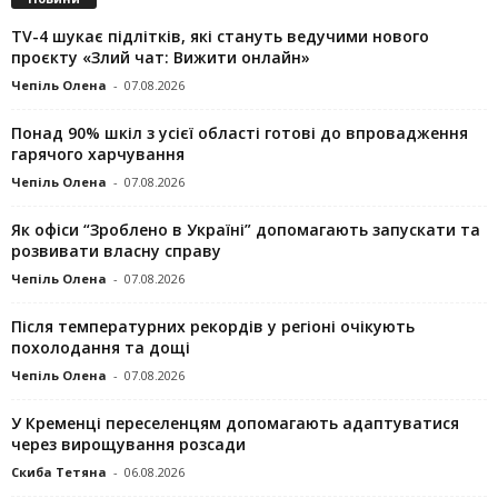
TV-4 шукає підлітків, які стануть ведучими нового
проєкту «Злий чат: Вижити онлайн»
Чепіль Олена
-
07.08.2026
Понад 90% шкіл з усієї області готові до впровадження
гарячого харчування
Чепіль Олена
-
07.08.2026
Як офіси “Зроблено в Україні” допомагають запускaти та
розвивати власну справу
Чепіль Олена
-
07.08.2026
Після температурних рекордів у регіоні очікують
похолодання та дощі
Чепіль Олена
-
07.08.2026
У Кременці переселенцям допомагають адаптуватися
через вирощування розсади
Скиба Тетяна
-
06.08.2026