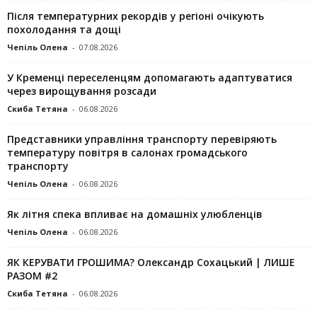
Після температурних рекордів у регіоні очікують
похолодання та дощі
Чепіль Олена
-
07.08.2026
У Кременці переселенцям допомагають адаптуватися
через вирощування розсади
Скиба Тетяна
-
06.08.2026
Представники управління транспорту перевіряють
температуру повітря в салонах громадського
транспорту
Чепіль Олена
-
06.08.2026
Як літня спека впливає на домашніх улюбленців
Чепіль Олена
-
06.08.2026
ЯК КЕРУВАТИ ГРОШИМА? Олександр Сохацький | ЛИШЕ
РАЗОМ #2
Скиба Тетяна
-
06.08.2026