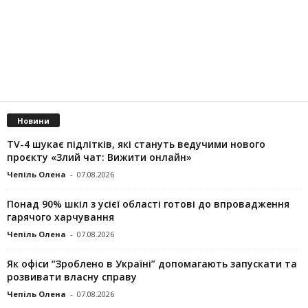
Новини
TV-4 шукає підлітків, які стануть ведучими нового
проєкту «Злий чат: Вижити онлайн»
Чепіль Олена
-
07.08.2026
Понад 90% шкіл з усієї області готові до впровадження
гарячого харчування
Чепіль Олена
-
07.08.2026
Як офіси “Зроблено в Україні” допомагають запускaти та
розвивати власну справу
Чепіль Олена
-
07.08.2026