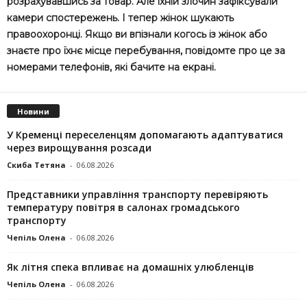
розрахувавшись за товар. Але їхній злочин зафіксували
камери спостережень. І тепер жінок шукають
правоохоронці. Якщо ви впізнали когось із жінок або
знаєте про їхнє місце перебування, повідомте про це за
номерами телефонів, які бачите на екрані.
Новини
У Кременці переселенцям допомагають адаптуватися
через вирощування розсади
Скиба Тетяна
-
06.08.2026
Представники управління транспорту перевіряють
температуру повітря в салонах громадського
транспорту
Чепіль Олена
-
06.08.2026
Як літня спека впливає на домашніх улюбленців
Чепіль Олена
-
06.08.2026