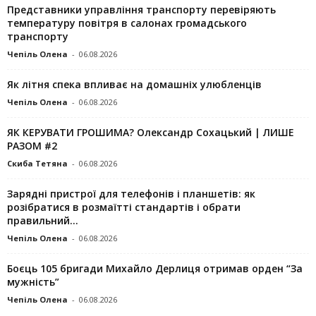
Представники управління транспорту перевіряють
температуру повітря в салонах громадського
транспорту
Чепіль Олена
-
06.08.2026
Як літня спека впливає на домашніх улюбленців
Чепіль Олена
-
06.08.2026
ЯК КЕРУВАТИ ГРОШИМА? Олександр Сохацький | ЛИШЕ
РАЗОМ #2
Скиба Тетяна
-
06.08.2026
Зарядні пристрої для телефонів і планшетів: як
розібратися в розмаїтті стандартів і обрати
правильний...
Чепіль Олена
-
06.08.2026
Боєць 105 бригади Михайло Дерлиця отримав орден “За
мужність”
Чепіль Олена
-
06.08.2026