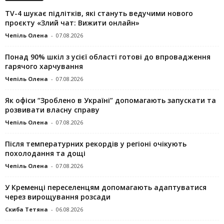
TV-4 шукає підлітків, які стануть ведучими нового
проєкту «Злий чат: Вижити онлайн»
Чепіль Олена
-
07.08.2026
Понад 90% шкіл з усієї області готові до впровадження
гарячого харчування
Чепіль Олена
-
07.08.2026
Як офіси “Зроблено в Україні” допомагають запускaти та
розвивати власну справу
Чепіль Олена
-
07.08.2026
Після температурних рекордів у регіоні очікують
похолодання та дощі
Чепіль Олена
-
07.08.2026
У Кременці переселенцям допомагають адаптуватися
через вирощування розсади
Скиба Тетяна
-
06.08.2026