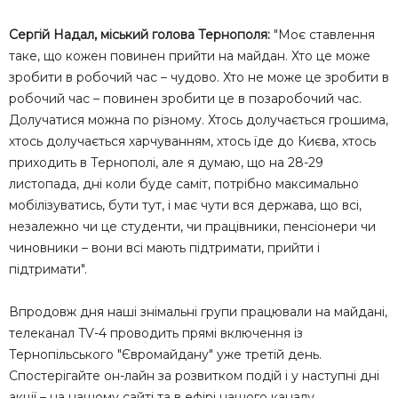
Сергій Надал, міський голова Тернополя:
"Моє ставлення
таке, що кожен повинен прийти на майдан. Хто це може
зробити в робочий час – чудово. Хто не може це зробити в
робочий час – повинен зробити це в позаробочий час.
Долучатися можна по різному. Хтось долучається грошима,
хтось долучається харчуванням, хтось їде до Києва, хтось
приходить в Тернополі, але я думаю, що на 28-29
листопада, дні коли буде саміт, потрібно максимально
мобілізуватись, бути тут, і має чути вся держава, що всі,
незалежно чи це студенти, чи працівники, пенсіонери чи
чиновники – вони всі мають підтримати, прийти і
підтримати".
Впродовж дня наші знімальні групи працювали на майдані,
телеканал TV-4 проводить прямі включення із
Тернопільського "Євромайдану" уже третій день.
Спостерігайте он-лайн за розвитком подій і у наступні дні
акції – на нашому сайті та в ефірі нашого каналу.