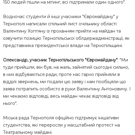
150 людей пішли на мітинг, всі підтримали один одного".
Водночас студенти й інші учасники "Євромайдану" у
Тернополі написали спільний лист очільнику області
Валентину Хоптяну із проханням прийти на майдан та
озвучити позицію Тернопільської облдержадміністрації, як
представника президентської влади на Тернопільщині.
Олександр, учасник Тернопільського "Євромайдану"
: "Ми
туди прийшли, він був, на жаль, зайнятий сьогодні сильно,
в них відбуваються ради, проте нас гарно прийняли в
відділі звернень, ми подали цю заяву і нам пообіцяли що
заява потрапить особисто в руки Валентину Антоновичу. І
ми чекаємо відповіді, весь майдан чекає відповіді від
нього".
Міська рада Тернополя офіційно підтримує ініціативи
студентства, які переросли у масштабний протест на
Театральному майдані.