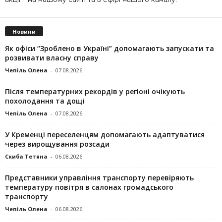
Новини
Як офіси “Зроблено в Україні” допомагають запускaти та
розвивати власну справу
Чепіль Олена
-
07.08.2026
Після температурних рекордів у регіоні очікують
похолодання та дощі
Чепіль Олена
-
07.08.2026
У Кременці переселенцям допомагають адаптуватися
через вирощування розсади
Скиба Тетяна
-
06.08.2026
Представники управління транспорту перевіряють
температуру повітря в салонах громадського
транспорту
Чепіль Олена
-
06.08.2026