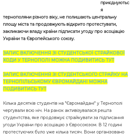
приєднуютьс
я
тернополяни різного віку, не полишають центральну
площу міста та продовжують відкрито протестувати,
закликаючи владу країни підписати угоду про асоціацію
України та Європейського союзу.
ЗАПИС ВКЛЮЧЕННЯ ЗІ СТУДЕНТСЬКОЇ СТРАЙКОВОЇ
ХОДИ У ТЕРНОПОЛІ МОЖНА ПОДИВИТИСЬ ТУТ
ЗАПИС ВКЛЮЧЕННЯ ЗІ СТУДЕНТСЬКОГО СТРАЙКУ НА
ТЕРНОПІЛЬСЬКОМУ ЄВРОМАЙДАНІ МОЖНА
ПОДИВИТИСЬ ТУТ
Кілька десятків студентів на "Євромайдані" у Тернополі
чергували всю ніч. На ранок активізувалася решта
студентства, яке продовжує страйкувати за підписання
угоди України про асоціацію з Євросоюзом. В 12 годині
протестуючих було уже кілька тисяч. Вони організовано