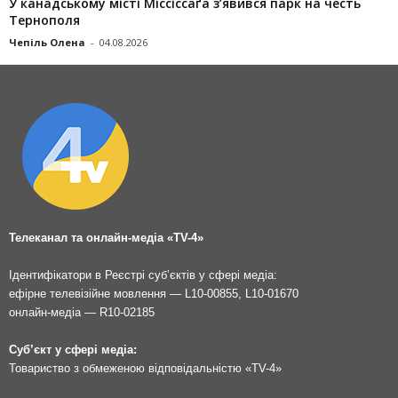
У канадському місті Міссіссаґа з’явився парк на честь
Тернополя
Чепіль Олена
-
04.08.2026
Телеканал та онлайн-медіа «TV-4»
Ідентифікатори в Реєстрі суб’єктів у сфері медіа:
ефірне телевізійне мовлення — L10-00855, L10-01670
онлайн-медіа — R10-02185
Суб’єкт у сфері медіа:
Товариство з обмеженою відповідальністю «TV-4»