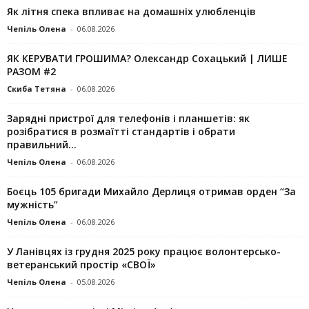
Як літня спека впливає на домашніх улюбленців
Чепіль Олена
-
06.08.2026
ЯК КЕРУВАТИ ГРОШИМА? Олександр Сохацький | ЛИШЕ
РАЗОМ #2
Скиба Тетяна
-
06.08.2026
Зарядні пристрої для телефонів і планшетів: як
розібратися в розмаїтті стандартів і обрати
правильний...
Чепіль Олена
-
06.08.2026
Боєць 105 бригади Михайло Дерлиця отримав орден “За
мужність”
Чепіль Олена
-
06.08.2026
У Ланівцях із грудня 2025 року працює волонтерсько-
ветеранський простір «СВОЇ»
Чепіль Олена
-
05.08.2026