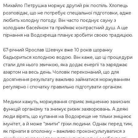
Михайло Петрушка моржує другий рік поспіль. Хлопець
розповідає, що не потребує спеціальної підготовки, адже
любить холодну погоду. Він часто поєднує сауну з
холодним басейном та приймає контрастний душ. А ще
пірнання на Водохреща планує зробити своєю традицією.
67-річний Ярослав Шевчук вже 10 років щоранку
бадьориться холодною водою. Він каже, що ці процедури
стали для нього звичкою, яка додає енергії та заряджає
азартом на весь день. Чоловік переконаний, що для
досягнення результату важливо займатися моржуванням
регулярно і спочатку правильно підготувати організм.
Медики кажуть, моржування сприяє зміцненню захисних
функцій організму та знижує ризик захворювань. А деякі
люди вірять, що купання на Водохреще не тільки зміцнює
імунітет, а й може “змити” гріхи людини. Однак перед тим,
як пірнати в ополонку – важливо проконсультуватися з