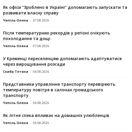
Як офіси “Зроблено в Україні” допомагають запускaти та
розвивати власну справу
Чепіль Олена
-
07.08.2026
Після температурних рекордів у регіоні очікують
похолодання та дощі
Чепіль Олена
-
07.08.2026
У Кременці переселенцям допомагають адаптуватися
через вирощування розсади
Скиба Тетяна
-
06.08.2026
Представники управління транспорту перевіряють
температуру повітря в салонах громадського
транспорту
Чепіль Олена
-
06.08.2026
Як літня спека впливає на домашніх улюбленців
Чепіль Олена
-
06.08.2026