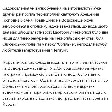
Оздоровлення чи випробування на витривалість? Уже
другий рік поспіль тернополяни святкують Хрещення
Господнє 6 січня. Традиційно на Водохреще охочі
занурюються в ополонку, адже вважається, що вода цього
дня має цілющі властивості. Цьогоріч у Тернополі було два
місця для таких занурень: на Тернопільському ставі, біля
Єлисейських полів, та у парку “Сопільче”, неподалік клубу
любителів загартовування “Нептун”.
Морозне повітря, холодна вода, але пірнати за таких умов
на Водохреще – традиція. У 2024 році охочих зануритися
та отримати цілющу силу священної води було значно
більше, ніж цьогоріч. Одним із таких моржувальників є Ігор
Скульський. Чоловік розповідає, пірнає у відкритих
водоймах у різні пори року, загартовуючи організм. Цього
разу він вирішив приєднатися до традиційних занурень на
Йордан.