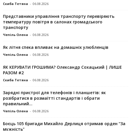
Скиба Тетяна
-
06.08.2026
Представники управління транспорту перевіряють
температуру повітря в салонах громадського
транспорту
Чепіль Олена
-
06.08.2026
Як літня спека впливає на домашніх улюбленців
Чепіль Олена
-
06.08.2026
ЯК КЕРУВАТИ ГРОШИМА? Олександр Сохацький | ЛИШЕ
РАЗОМ #2
Скиба Тетяна
-
06.08.2026
Зарядні пристрої для телефонів і планшетів: як
розібратися в розмаїтті стандартів і обрати
правильний...
Чепіль Олена
-
06.08.2026
Боєць 105 бригади Михайло Дерлиця отримав орден “За
мужність”