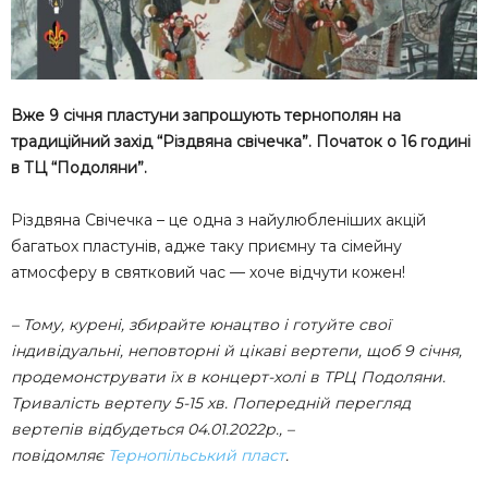
Вже 9 січня пластуни запрошують тернополян на
традиційний захід “Різдвяна свічечка”. Початок о 16 годині
в ТЦ “Подоляни”.
Різдвяна Свічечка – це одна з найулюбленіших акцій
багатьох пластунів, адже таку приємну та сімейну
атмосферу в святковий час — хоче відчути кожен!
– Тому, курені, збирайте юнацтво і готуйте свої
індивідуальні, неповторні й цікаві вертепи, щоб 9 січня,
продемонструвати їх в концерт-холі в ТРЦ Подоляни.
Тривалість вертепу 5-15 хв.
Попередній перегляд
вертепів відбудеться 04.01.2022р.,
–
повідомляє
Тернопільський пласт
.