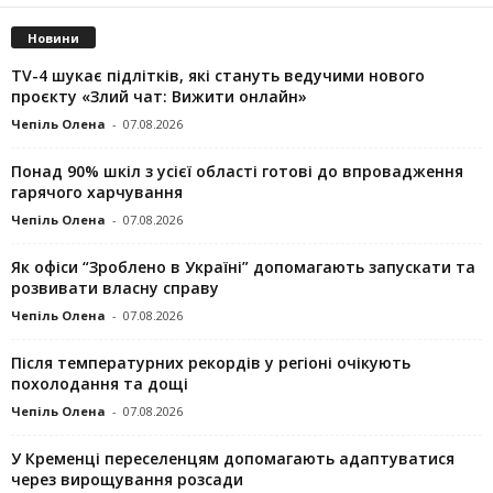
Новини
TV-4 шукає підлітків, які стануть ведучими нового
проєкту «Злий чат: Вижити онлайн»
Чепіль Олена
-
07.08.2026
Понад 90% шкіл з усієї області готові до впровадження
гарячого харчування
Чепіль Олена
-
07.08.2026
Як офіси “Зроблено в Україні” допомагають запускaти та
розвивати власну справу
Чепіль Олена
-
07.08.2026
Після температурних рекордів у регіоні очікують
похолодання та дощі
Чепіль Олена
-
07.08.2026
У Кременці переселенцям допомагають адаптуватися
через вирощування розсади