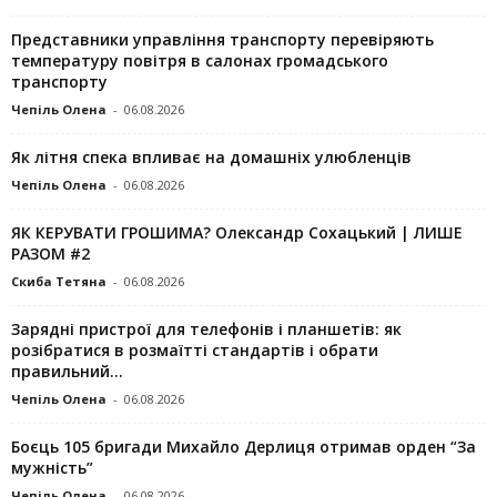
Представники управління транспорту перевіряють
температуру повітря в салонах громадського
транспорту
Чепіль Олена
-
06.08.2026
Як літня спека впливає на домашніх улюбленців
Чепіль Олена
-
06.08.2026
ЯК КЕРУВАТИ ГРОШИМА? Олександр Сохацький | ЛИШЕ
РАЗОМ #2
Скиба Тетяна
-
06.08.2026
Зарядні пристрої для телефонів і планшетів: як
розібратися в розмаїтті стандартів і обрати
правильний...
Чепіль Олена
-
06.08.2026
Боєць 105 бригади Михайло Дерлиця отримав орден “За
мужність”
Чепіль Олена
-
06.08.2026