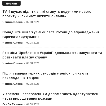
Новини
TV-4 шукає підлітків, які стануть ведучими нового
проєкту «Злий чат: Вижити онлайн»
Чепіль Олена
-
07.08.2026
Понад 90% шкіл з усієї області готові до впровадження
гарячого харчування
Чепіль Олена
-
07.08.2026
Як офіси “Зроблено в Україні” допомагають запускaти та
розвивати власну справу
Чепіль Олена
-
07.08.2026
Після температурних рекордів у регіоні очікують
похолодання та дощі
Чепіль Олена
-
07.08.2026
У Кременці переселенцям допомагають адаптуватися
через вирощування розсади
Скиба Тетяна
-
06.08.2026