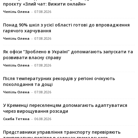
проєкту «Злий чат: Вижити онлайн»
Чепіль Олена
-
07.08.2026
Понад 90% шкіл з усієї області готові до впровадження
гарячого харчування
Чепіль Олена
-
07.08.2026
Як офіси “Зроблено в Україні” допомагають запускaти та
розвивати власну справу
Чепіль Олена
-
07.08.2026
Після температурних рекордів у регіоні очікують
похолодання та дощі
Чепіль Олена
-
07.08.2026
У Кременці переселенцям допомагають адаптуватися
через вирощування розсади
Скиба Тетяна
-
06.08.2026
Представники управління транспорту перевіряють
температуру повітря в салонах громадського