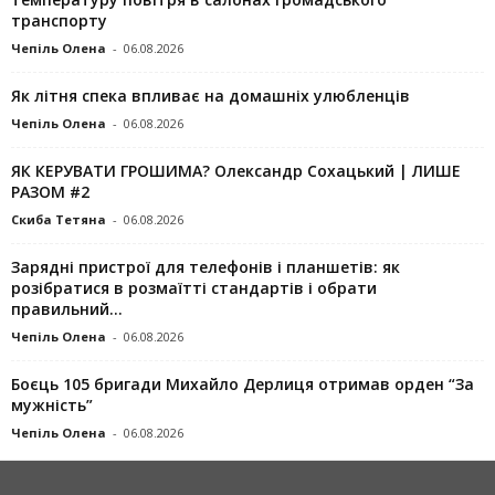
транспорту
Чепіль Олена
-
06.08.2026
Як літня спека впливає на домашніх улюбленців
Чепіль Олена
-
06.08.2026
ЯК КЕРУВАТИ ГРОШИМА? Олександр Сохацький | ЛИШЕ
РАЗОМ #2
Скиба Тетяна
-
06.08.2026
Зарядні пристрої для телефонів і планшетів: як
розібратися в розмаїтті стандартів і обрати
правильний...
Чепіль Олена
-
06.08.2026
Боєць 105 бригади Михайло Дерлиця отримав орден “За
мужність”
Чепіль Олена
-
06.08.2026