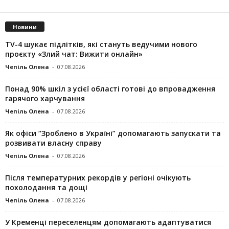
Новини
TV-4 шукає підлітків, які стануть ведучими нового
проєкту «Злий чат: Вижити онлайн»
Чепіль Олена
-
07.08.2026
Понад 90% шкіл з усієї області готові до впровадження
гарячого харчування
Чепіль Олена
-
07.08.2026
Як офіси “Зроблено в Україні” допомагають запускaти та
розвивати власну справу
Чепіль Олена
-
07.08.2026
Після температурних рекордів у регіоні очікують
похолодання та дощі
Чепіль Олена
-
07.08.2026
У Кременці переселенцям допомагають адаптуватися