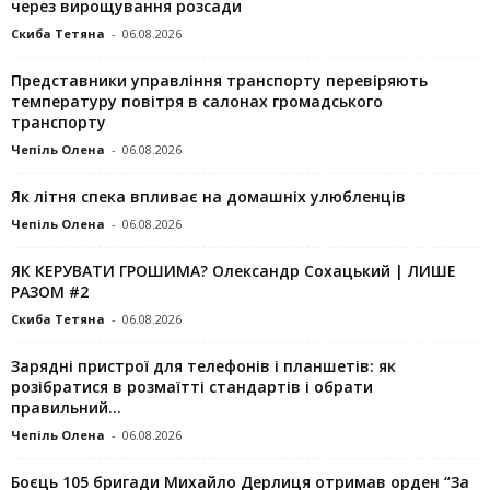
через вирощування розсади
Скиба Тетяна
-
06.08.2026
Представники управління транспорту перевіряють
температуру повітря в салонах громадського
транспорту
Чепіль Олена
-
06.08.2026
Як літня спека впливає на домашніх улюбленців
Чепіль Олена
-
06.08.2026
ЯК КЕРУВАТИ ГРОШИМА? Олександр Сохацький | ЛИШЕ
РАЗОМ #2
Скиба Тетяна
-
06.08.2026
Зарядні пристрої для телефонів і планшетів: як
розібратися в розмаїтті стандартів і обрати
правильний...
Чепіль Олена
-
06.08.2026
Боєць 105 бригади Михайло Дерлиця отримав орден “За