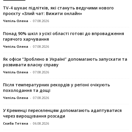
TV-4 шукає підлітків, які стануть ведучими нового
проєкту «Злий чат: Вижити онлайн»
Чепіль Олена
-
07.08.2026
Понад 90% шкіл з усієї області готові до впровадження
гарячого харчування
Чепіль Олена
-
07.08.2026
Як офіси “Зроблено в Україні” допомагають запускaти та
розвивати власну справу
Чепіль Олена
-
07.08.2026
Після температурних рекордів у регіоні очікують
похолодання та дощі
Чепіль Олена
-
07.08.2026
У Кременці переселенцям допомагають адаптуватися
через вирощування розсади
Скиба Тетяна
-
06.08.2026