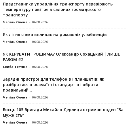
Представники управління транспорту перевіряють
температуру повітря в салонах громадського
транспорту
Чепіль Олена
-
06.08.2026
Як літня спека впливає на домашніх улюбленців
Чепіль Олена
-
06.08.2026
ЯК КЕРУВАТИ ГРОШИМА? Олександр Сохацький | ЛИШЕ
РАЗОМ #2
Скиба Тетяна
-
06.08.2026
Зарядні пристрої для телефонів і планшетів: як
розібратися в розмаїтті стандартів і обрати
правильний...
Чепіль Олена
-
06.08.2026
Боєць 105 бригади Михайло Дерлиця отримав орден “За
мужність”
Чепіль Олена
-
06.08.2026