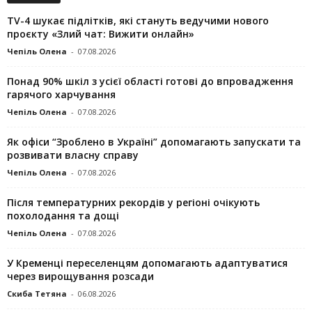
TV-4 шукає підлітків, які стануть ведучими нового
проєкту «Злий чат: Вижити онлайн»
Чепіль Олена
-
07.08.2026
Понад 90% шкіл з усієї області готові до впровадження
гарячого харчування
Чепіль Олена
-
07.08.2026
Як офіси “Зроблено в Україні” допомагають запускaти та
розвивати власну справу
Чепіль Олена
-
07.08.2026
Після температурних рекордів у регіоні очікують
похолодання та дощі
Чепіль Олена
-
07.08.2026
У Кременці переселенцям допомагають адаптуватися
через вирощування розсади
Скиба Тетяна
-
06.08.2026