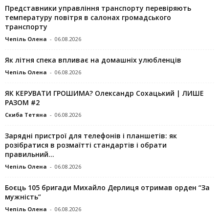
Представники управління транспорту перевіряють
температуру повітря в салонах громадського
транспорту
Чепіль Олена
-
06.08.2026
Як літня спека впливає на домашніх улюбленців
Чепіль Олена
-
06.08.2026
ЯК КЕРУВАТИ ГРОШИМА? Олександр Сохацький | ЛИШЕ
РАЗОМ #2
Скиба Тетяна
-
06.08.2026
Зарядні пристрої для телефонів і планшетів: як
розібратися в розмаїтті стандартів і обрати
правильний...
Чепіль Олена
-
06.08.2026
Боєць 105 бригади Михайло Дерлиця отримав орден “За
мужність”
Чепіль Олена
-
06.08.2026