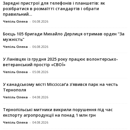
Зарядні пристрої для телефонів і планшетів: як
розібратися в розмаїтті стандартів і обрати
правильний...
Чепіль Олена
-
06.08.2026
Боєць 105 бригади Михайло Дерлиця отримав орден “За
мужність”
Чепіль Олена
-
06.08.2026
У Ланівцях із грудня 2025 року працює волонтерсько-
ветеранський простір «СВОЇ»
Чепіль Олена
-
05.08.2026
У канадському місті Міссіссаґа з’явився парк на честь
Тернополя
Чепіль Олена
-
04.08.2026
Тернопільські митники викрили порушення під час
експорту агропродукції на понад 1 млн грн
Чепіль Олена
-
04.08.2026