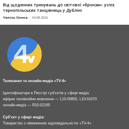
Від щоденних тренувань до світової «бронзи»: успіх
тернопільських танцівниць у Дубліні
Чепіль Олена
-
04.08.2026
Телеканал та онлайн-медіа «TV-4»
Ідентифікатори в Реєстрі суб’єктів у сфері медіа:
ефірне телевізійне мовлення — L10-00855, L10-01670
онлайн-медіа — R10-02185
Суб’єкт у сфері медіа:
Товариство з обмеженою відповідальністю «TV-4»