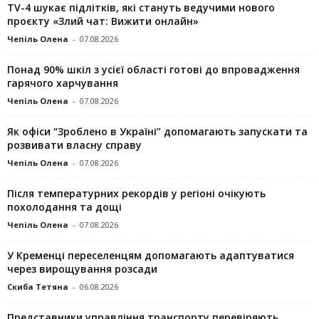
TV-4 шукає підлітків, які стануть ведучими нового
проєкту «Злий чат: Вижити онлайн»
Чепіль Олена
-
07.08.2026
Понад 90% шкіл з усієї області готові до впровадження
гарячого харчування
Чепіль Олена
-
07.08.2026
Як офіси “Зроблено в Україні” допомагають запускaти та
розвивати власну справу
Чепіль Олена
-
07.08.2026
Після температурних рекордів у регіоні очікують
похолодання та дощі
Чепіль Олена
-
07.08.2026
У Кременці переселенцям допомагають адаптуватися
через вирощування розсади
Скиба Тетяна
-
06.08.2026
Представники управління транспорту перевіряють