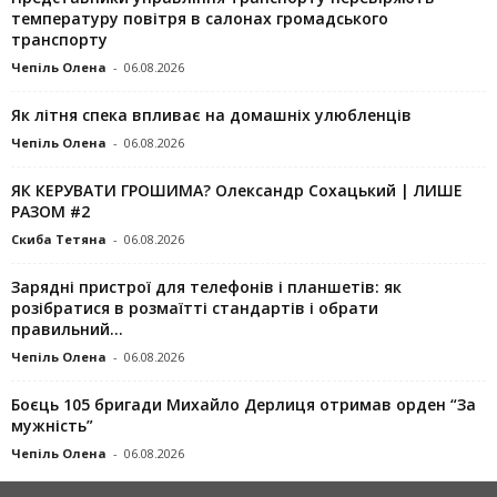
температуру повітря в салонах громадського
транспорту
Чепіль Олена
-
06.08.2026
Як літня спека впливає на домашніх улюбленців
Чепіль Олена
-
06.08.2026
ЯК КЕРУВАТИ ГРОШИМА? Олександр Сохацький | ЛИШЕ
РАЗОМ #2
Скиба Тетяна
-
06.08.2026
Зарядні пристрої для телефонів і планшетів: як
розібратися в розмаїтті стандартів і обрати
правильний...
Чепіль Олена
-
06.08.2026
Боєць 105 бригади Михайло Дерлиця отримав орден “За
мужність”
Чепіль Олена
-
06.08.2026