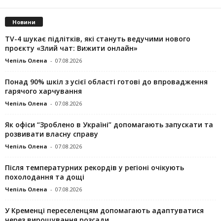
Новини
TV-4 шукає підлітків, які стануть ведучими нового
проєкту «Злий чат: Вижити онлайн»
Чепіль Олена
-
07.08.2026
Понад 90% шкіл з усієї області готові до впровадження
гарячого харчування
Чепіль Олена
-
07.08.2026
Як офіси “Зроблено в Україні” допомагають запускaти та
розвивати власну справу
Чепіль Олена
-
07.08.2026
Після температурних рекордів у регіоні очікують
похолодання та дощі
Чепіль Олена
-
07.08.2026
У Кременці переселенцям допомагають адаптуватися
через вирощування розсади