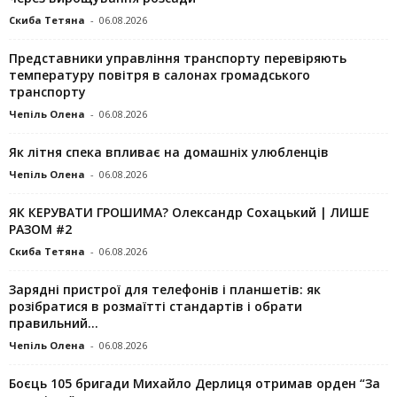
Скиба Тетяна
-
06.08.2026
Представники управління транспорту перевіряють
температуру повітря в салонах громадського
транспорту
Чепіль Олена
-
06.08.2026
Як літня спека впливає на домашніх улюбленців
Чепіль Олена
-
06.08.2026
ЯК КЕРУВАТИ ГРОШИМА? Олександр Сохацький | ЛИШЕ
РАЗОМ #2
Скиба Тетяна
-
06.08.2026
Зарядні пристрої для телефонів і планшетів: як
розібратися в розмаїтті стандартів і обрати
правильний...
Чепіль Олена
-
06.08.2026
Боєць 105 бригади Михайло Дерлиця отримав орден “За