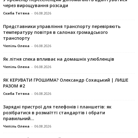
через вирощування розсади
Скиба Тетяна
-
06.08.2026
Представники управління транспорту перевіряють
температуру повітря в салонах громадського
транспорту
Чепіль Олена
-
06.08.2026
Як літня спека впливає на домашніх улюбленців
Чепіль Олена
-
06.08.2026
ЯК КЕРУВАТИ ГРОШИМА? Олександр Сохацький | ЛИШЕ
РАЗОМ #2
Скиба Тетяна
-
06.08.2026
Зарядні пристрої для телефонів і планшетів: як
розібратися в розмаїтті стандартів і обрати
правильний...
Чепіль Олена
-
06.08.2026