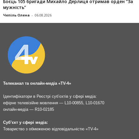
Боєць 105 бригади Михайло Дерлиця отримав орден “За
мужність”
Чепіль Олена
-
06.08.2026
Телеканал та онлайн-медіа «TV-4»
Ідентифікатори в Реєстрі суб’єктів у сфері медіа:
ефірне телевізійне мовлення — L10-00855, L10-01670
онлайн-медіа — R10-02185
Суб’єкт у сфері медіа:
Товариство з обмеженою відповідальністю «TV-4»