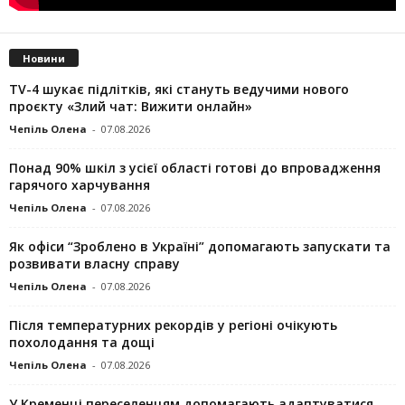
Новини
TV-4 шукає підлітків, які стануть ведучими нового
проєкту «Злий чат: Вижити онлайн»
Чепіль Олена
-
07.08.2026
Понад 90% шкіл з усієї області готові до впровадження
гарячого харчування
Чепіль Олена
-
07.08.2026
Як офіси “Зроблено в Україні” допомагають запускaти та
розвивати власну справу
Чепіль Олена
-
07.08.2026
Після температурних рекордів у регіоні очікують
похолодання та дощі
Чепіль Олена
-
07.08.2026
У Кременці переселенцям допомагають адаптуватися