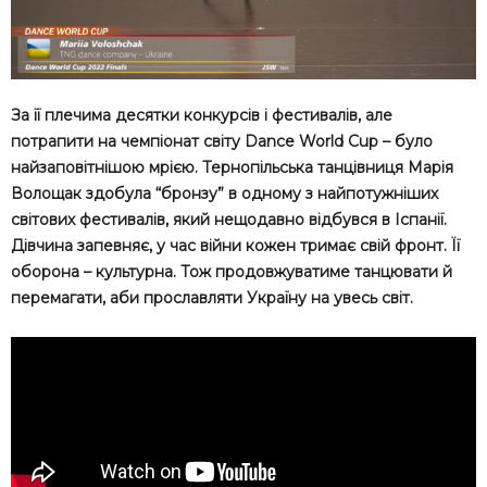
За її плечима десятки конкурсів і фестивалів, але
потрапити на чемпіонат світу Dance World Cup – було
найзаповітнішою мрією. Тернопільська танцівниця Марія
Волощак здобула “бронзу” в одному з найпотужніших
світових фестивалів, який нещодавно відбувся в Іспанії.
Дівчина запевняє, у час війни кожен тримає свій фронт. Її
оборона – культурна. Тож продовжуватиме танцювати й
перемагати, аби прославляти Україну на увесь світ.